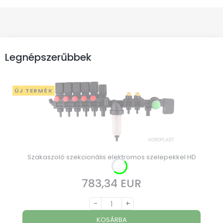
Legnépszerűbbek
ÚJ TERMÉK
Szakaszoló szekcionális elektromos szelepekkel HD
783,34 EUR
Ár
-
+
KOSÁRBA