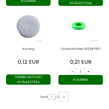
KOSÁRBA
KIVÁLASZTÁSA
Korong
Csonk tömítés 101/08 PRO
0,12 EUR
0,21 EUR
Ár
Ár
-
+
TERMÉKVÁLTOZAT
KOSÁRBA
KIVÁLASZTÁSA
Oldal
/ 2