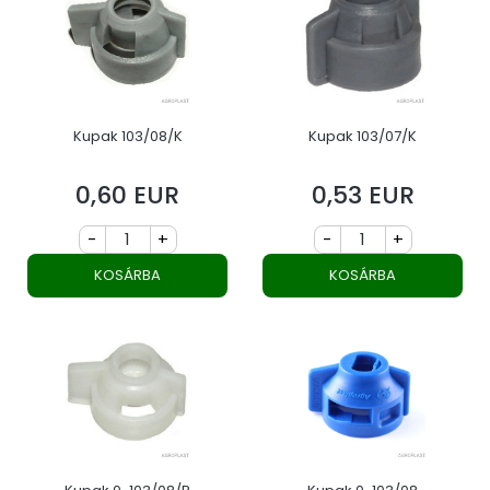
Kupak 103/08/K
Kupak 103/07/K
0,60 EUR
0,53 EUR
Ár
Ár
-
+
-
+
KOSÁRBA
KOSÁRBA