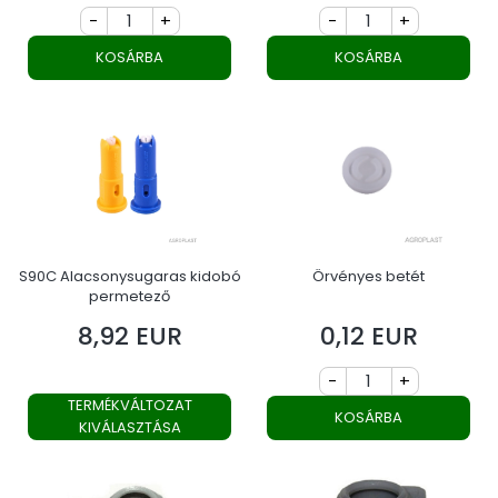
-
+
-
+
KOSÁRBA
KOSÁRBA
S90C Alacsonysugaras kidobó
Örvényes betét
permetező
8,92 EUR
0,12 EUR
Ár
Ár
-
+
TERMÉKVÁLTOZAT
KOSÁRBA
KIVÁLASZTÁSA