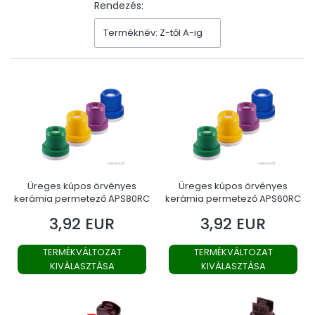
Rendezés:
Terméknév: Z-től A-ig
Üreges kúpos örvényes
Üreges kúpos örvényes
kerámia permetező APS80RC
kerámia permetező APS60RC
3,92 EUR
3,92 EUR
Ár
Ár
TERMÉKVÁLTOZAT
TERMÉKVÁLTOZAT
KIVÁLASZTÁSA
KIVÁLASZTÁSA