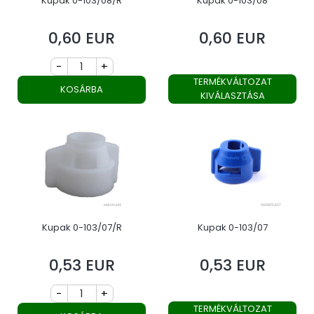
Kupak 0-103/08/R
Kupak 0-103/08
0,60 EUR
0,60 EUR
Ár
Ár
-
+
TERMÉKVÁLTOZAT
KOSÁRBA
KIVÁLASZTÁSA
Kupak 0-103/07/R
Kupak 0-103/07
0,53 EUR
0,53 EUR
Ár
Ár
-
+
TERMÉKVÁLTOZAT