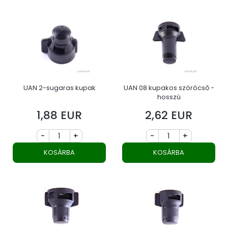
UAN 2-sugaras kupak
UAN 08 kupakos szórócső -
hosszú
1,88 EUR
2,62 EUR
Ár
Ár
-
+
-
+
KOSÁRBA
KOSÁRBA