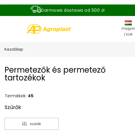
Darmowa dostawa od 500 zł
Dostawa zamówienia w ciągu 24 godzin
magyar
/ EUR
Kezdőlap
Permetezők és permetező
tartozékok
Termékek:
45
Szűrők
End of filters
Szűrők