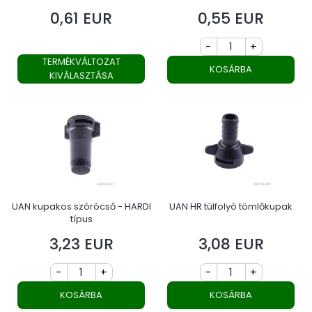
0,61 EUR
0,55 EUR
Ár
Ár
-
+
TERMÉKVÁLTOZAT
KOSÁRBA
KIVÁLASZTÁSA
UAN kupakos szórócső - HARDI
UAN HR túlfolyó tömlőkupak
típus
3,23 EUR
3,08 EUR
Ár
Ár
-
+
-
+
KOSÁRBA
KOSÁRBA