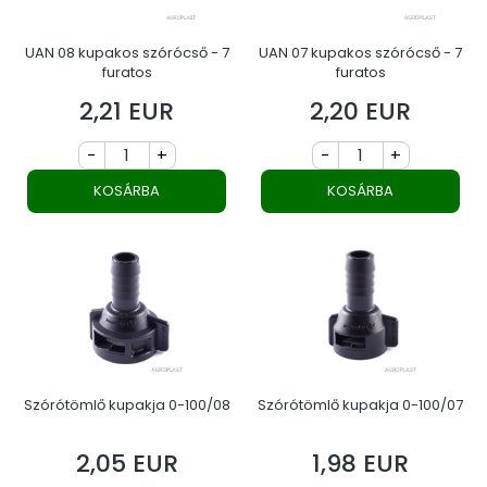
UAN 08 kupakos szórócső - 7
UAN 07 kupakos szórócső - 7
furatos
furatos
2,21 EUR
2,20 EUR
Ár
Ár
-
+
-
+
KOSÁRBA
KOSÁRBA
Szórótömlő kupakja 0-100/08
Szórótömlő kupakja 0-100/07
2,05 EUR
1,98 EUR
Ár
Ár