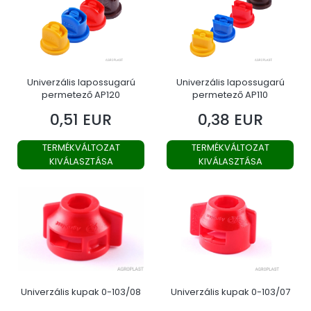
Univerzális lapossugarú
Univerzális lapossugarú
permetező AP120
permetező AP110
0,51 EUR
0,38 EUR
Ár
Ár
TERMÉKVÁLTOZAT
TERMÉKVÁLTOZAT
KIVÁLASZTÁSA
KIVÁLASZTÁSA
Univerzális kupak 0-103/08
Univerzális kupak 0-103/07