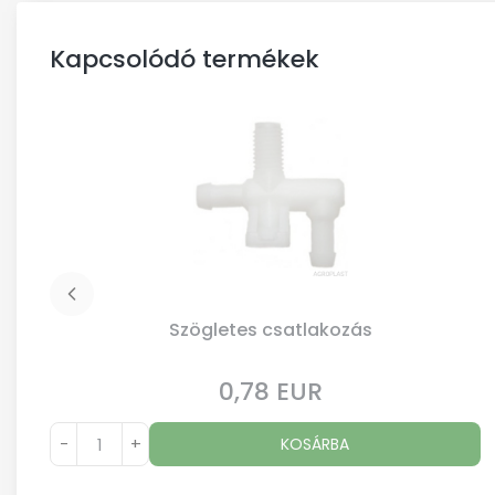
Kapcsolódó termékek
Szögletes csatlakozás
0,78 EUR
Ár
-
+
KOSÁRBA