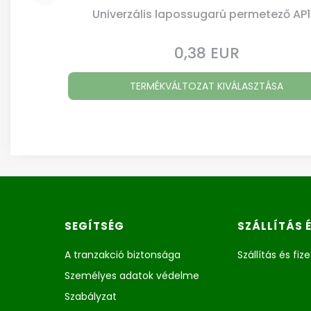
Univerzális lapossugarú permetező AP1
0,38 EUR
Ár
TERMÉKVÁLTOZAT KIVÁLASZTÁSA
Lábléc menü
SEGÍTSÉG
SZÁLLÍTÁS 
A tranzakció biztonsága
Szállítás és fiz
Személyes adatok védelme
Szabályzat