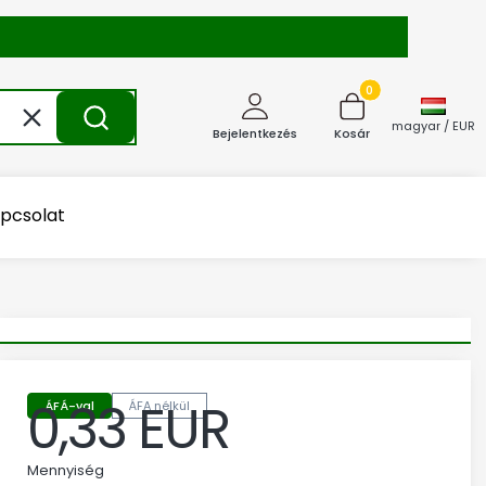
Termékek a kosárba
Törlés
Keresés
magyar / EUR
Bejelentkezés
Kosár
pcsolat
0,33 EUR
ÁFÁ-val
ÁFA nélkül
Ár
Mennyiség