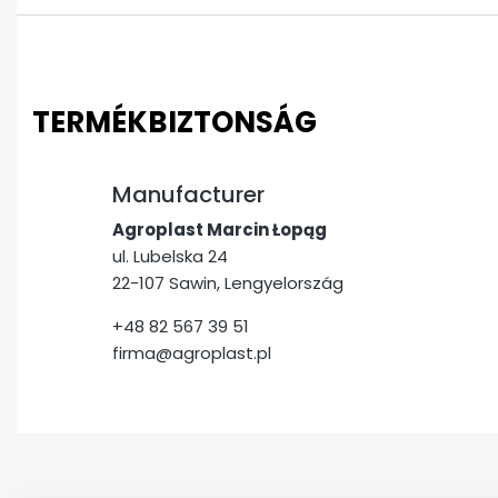
TERMÉKBIZTONSÁG
Manufacturer
Agroplast Marcin Łopąg
ul. Lubelska 24
22-107 Sawin, Lengyelország
+48 82 567 39 51
firma@agroplast.pl