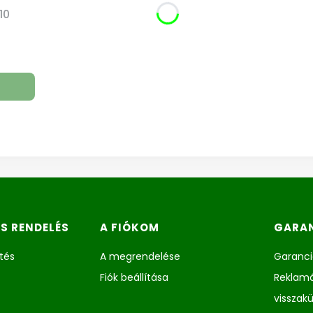
10
ÉS RENDELÉS
A FIÓKOM
GARAN
etés
A megrendelése
Garanci
Fiók beállítása
Reklamá
visszak