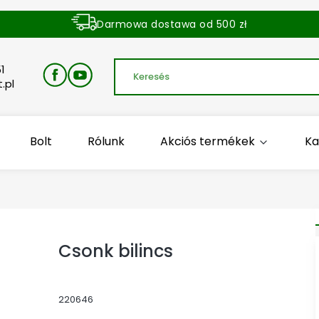
Darmowa dostawa od 500 zł
Dostawa zamówienia w ciągu 24 godzin
1
.pl
Bolt
Rólunk
Akciós termékek
Ka
Csonk bilincs
220646