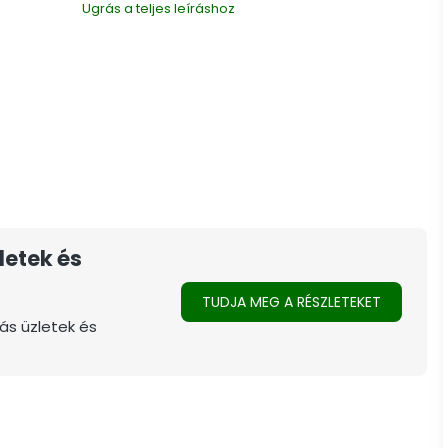
Ugrás a teljes leíráshoz
letek és
TUDJA MEG A RÉSZLETEKET
ás üzletek és