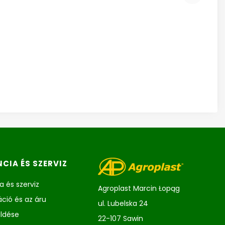
CIA ÉS SZERVIZ
a és szerviz
Agroplast Marcin Łopąg
ció és az áru
ul. Lubelska 24
üldése
22-107 Sawin