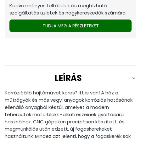
Kedvezményes feltételek és megbízható
szolgáltatás üzletek és nagykereskedők számára.
TUDJA MEG A RÉSZLETEKET
LEÍRÁS
Korrózióálló hajtóművet keres? Itt is van! A ház a
műtrágyák és más vegyi anyagok korróziós hatásának
ellenálló anyagból készül, amelyet a modern
teherautók motorblokk -alkatrészeinek gyártására
használnak. CNC gépeken precíziósan készített, és
megmunkálás után edzett, új fogaskerekeket
használtunk. Mindez azt jelenti, hogy a fogaskerék sok