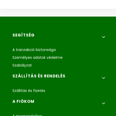
Lábléc menü
SEGÍTSÉG
A tranzakció biztonsága
Személyes adatok védelme
Szabályzat
SZÁLLÍTÁS ÉS RENDELÉS
Szállítás és fizetés
A FIÓKOM
A megrendelése