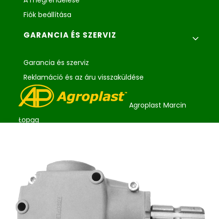
Fiók beállítása
GARANCIA ÉS SZERVIZ
Garancia és szerviz
Reklamáció és az áru visszaküldése
Agroplast Marcin
Łopąg
ul. Lubelska 24
22-107 Sawin
sklep@agroplast.pl
+48 82 567 39 51