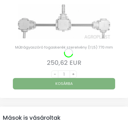
Műtrágyaszóró fogaskerék szerelvény (1:1,5) 770 mm
250,62 EUR
Ár
-
+
KOSÁRBA
Mások is vásároltak