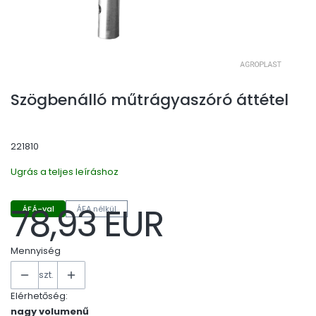
Szögbenálló műtrágyaszóró áttétel
221810
Ugrás a teljes leíráshoz
78,93 EUR
ÁFÁ-val
ÁFA nélkül
Ár
Mennyiség
szt.
Elérhetőség:
nagy volumenű