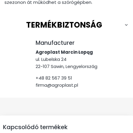
szezonon át működhet a szórógépben.
TERMÉKBIZTONSÁG
Manufacturer
Agroplast Marcin Łopąg
ul. Lubelska 24
22-107 Sawin, Lengyelország
+48 82 567 39 51
firma@agroplast.pl
Kapcsolódó termékek