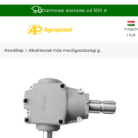
Darmowa dostawa od 500 zł
Dostawa zamówienia w ciągu 24 godzin
magyar
/ EUR
Kezdőlap
Alkatrészek más mezőgazdasági gépekhez