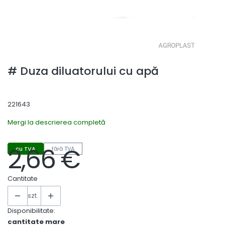
# Duza diluatorului cu apă
221643
Mergi la descrierea completă
2,66 €
cu TVA
fără TVA
Preț
Cantitate
szt.
Disponibilitate:
cantitate mare