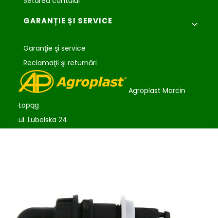
Setarea contului
GARANȚIE ȘI SERVICE
Garanţie şi service
Reclamaţii şi returnări
Agroplast Marcin
Łopąg
ul. Lubelska 24
22-107 Sawin
sklep@agroplast.pl
+48 82 567 39 51