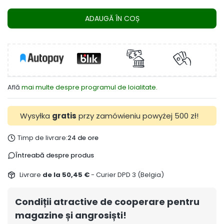
ADAUGĂ ÎN COȘ
Află
mai multe despre programul de loialitate.
Wysyłka
gratis
przy zamówieniu powyżej 500 zł!
Timp de livrare:
24 de ore
Întreabă despre produs
Livrare
de la 50,45 €
- Curier DPD 3 (Belgia)
Condiții atractive de cooperare pentru
magazine și angrosiști!