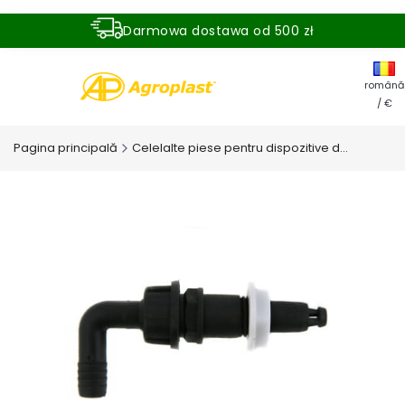
Darmowa dostawa od 500 zł
Dostawa zamówienia w ciągu 24 godzin
română
/ €
Pagina principală
Celelalte piese pentru dispozitive de stropire