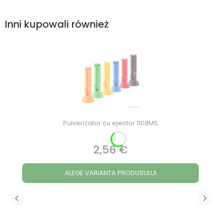
Inni kupowali również
Pulverizator cu ejector 1108MS
2,56 €
Preț
ALEGE VARIANTA PRODUSULUI