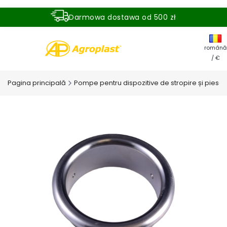
Darmowa dostawa od 500 zł
Dostawa zamówienia w ciągu 24 godzin
română
/ €
Pagina principală
Pompe pentru dispozitive de stropire și pies