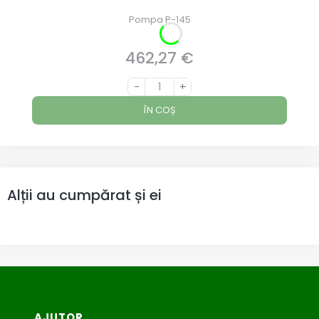
Pompa P-145
462,27 €
Preț
-
+
ÎN COȘ
Alții au cumpărat și ei
Meniu subsol
AJUTOR