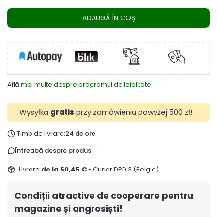
ADAUGĂ ÎN COȘ
Află
mai multe despre programul de loialitate.
Wysyłka
gratis
przy zamówieniu powyżej 500 zł!
Timp de livrare:
24 de ore
Întreabă despre produs
Livrare
de la 50,45 €
- Curier DPD 3 (Belgia)
Condiții atractive de cooperare pentru
magazine și angrosiști!