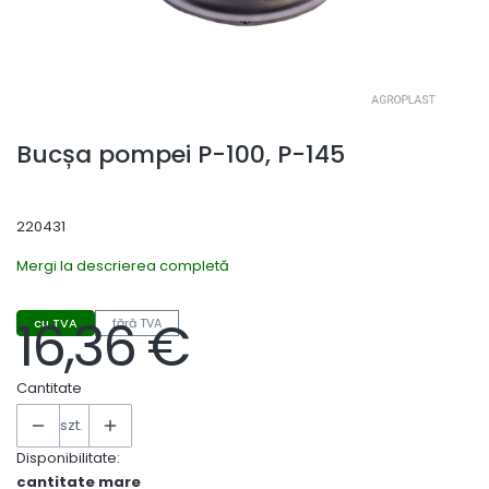
Bucșa pompei P-100, P-145
220431
Mergi la descrierea completă
16,36 €
cu TVA
fără TVA
Preț
Cantitate
szt.
Disponibilitate:
cantitate mare