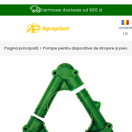
Darmowa dostawa od 500 zł
Dostawa zamówienia w ciągu 24 godzin
română
/ €
Pagina principală
Pompe pentru dispozitive de stropire și pies