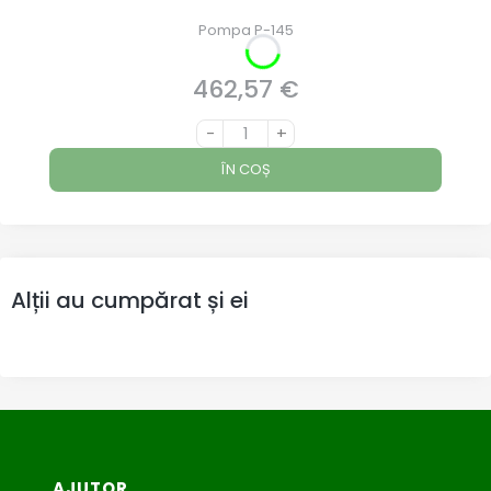
Pompa P-145
462,57 €
Preț
-
+
ÎN COȘ
Alții au cumpărat și ei
Meniu subsol
AJUTOR