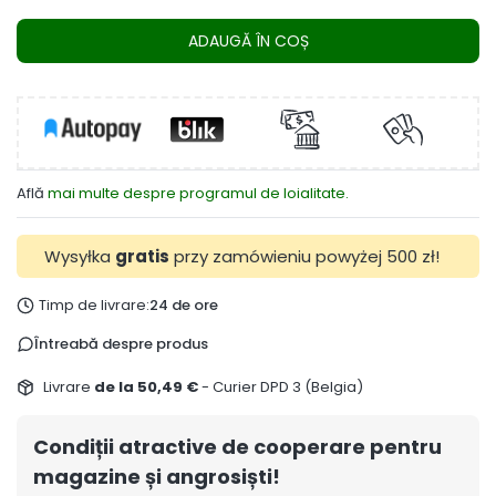
ADAUGĂ ÎN COȘ
Află
mai multe despre programul de loialitate.
Wysyłka
gratis
przy zamówieniu powyżej 500 zł!
Timp de livrare:
24 de ore
Întreabă despre produs
Livrare
de la 50,49 €
- Curier DPD 3 (Belgia)
Condiții atractive de cooperare pentru
magazine și angrosiști!