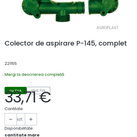
Colector de aspirare P-145, complet
221155
Mergi la descrierea completă
33,71 €
cu TVA
fără TVA
Preț
Cantitate
szt.
Disponibilitate:
cantitate mare