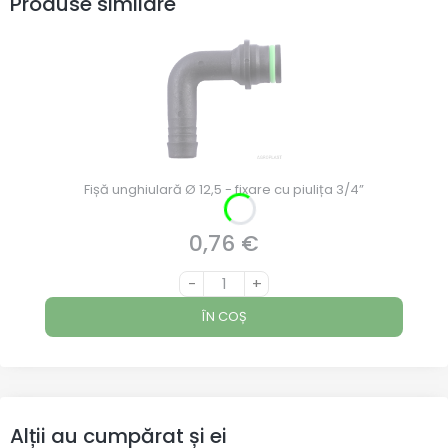
Produse similare
Fișă unghiulară Ø 12,5 - fixare cu piulița 3/4”
0,76 €
Preț
-
+
ÎN COȘ
Alții au cumpărat și ei