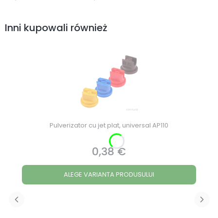
Inni kupowali również
Pulverizator cu jet plat, universal AP110
0,38 €
Preț
ALEGE VARIANTA PRODUSULUI