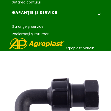
Setarea contului
GARANȚIE ȘI SERVICE
Garanţie şi service
Reclamaţii şi returnări
Agroplast Marcin
Łopąg
ul. Lubelska 24
22-107 Sawin
sklep@agroplast.pl
+48 82 567 39 51