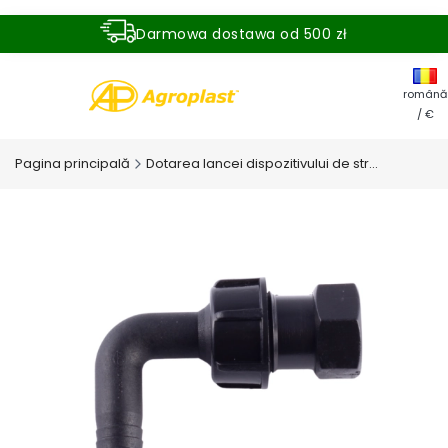
Darmowa dostawa od 500 zł
Dostawa zamówienia w ciągu 24 godzin
română
/ €
Pagina principală
Dotarea lancei dispozitivului de stropire