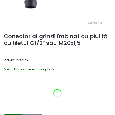
Conector al grinzii îmbinat cu piuliță
cu filetul G1/2'' sau M20x1,5
221582 225276
Mergi la descrierea completă
Selectați varianta produsului:
Variantele individuale pot diferi ca preț
*
Tipul firului
Selectează