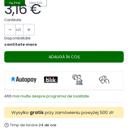
3,16 €
cu TVA
fără TVA
Preț
Cantitate
szt.
Disponibilitate:
cantitate mare
ADAUGĂ ÎN COȘ
Află
mai multe despre programul de loialitate.
Wysyłka
gratis
przy zamówieniu powyżej 500 zł!
Timp de livrare:
24 de ore