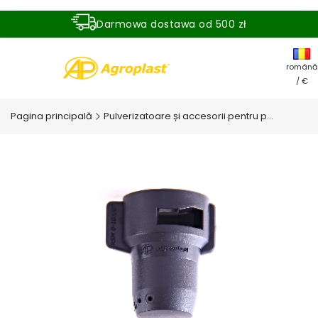
Darmowa dostawa od 500 zł
Dostawa zamówienia w ciągu 24 godzin
română
/ €
Pagina principală
Pulverizatoare și accesorii pentru pulverizatoare