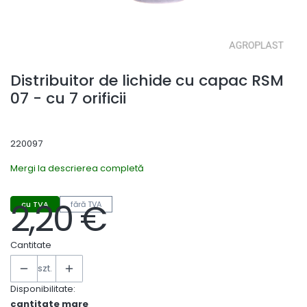
Distribuitor de lichide cu capac RSM
07 - cu 7 orificii
220097
Mergi la descrierea completă
2,20 €
cu TVA
fără TVA
Preț
Cantitate
szt.
Disponibilitate:
cantitate mare