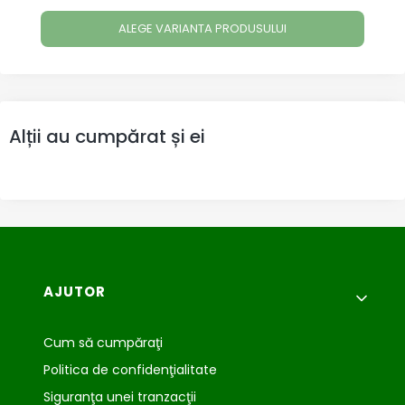
ALEGE VARIANTA PRODUSULUI
Alții au cumpărat și ei
Meniu subsol
AJUTOR
Cum să cumpăraţi
Politica de confidenţialitate
Siguranţa unei tranzacţii