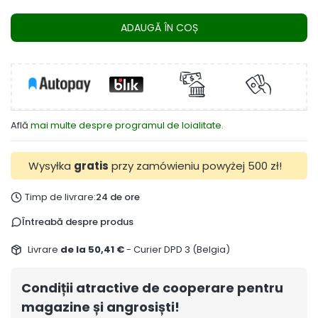
ADAUGĂ ÎN COȘ
Află
mai multe despre programul de loialitate.
Wysyłka
gratis
przy zamówieniu powyżej 500 zł!
Timp de livrare:
24 de ore
Întreabă despre produs
Livrare
de la 50,41 €
- Curier DPD 3 (Belgia)
Condiții atractive de cooperare pentru
magazine și angrosiști!