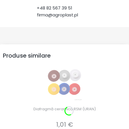
+48 82 567 39 51
firma@agroplast.pl
Produse similare
Diafragmă ceramică RSM (URAN)
1,01 €
Preț