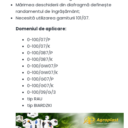
Mărimea deschiderii din diafragmă definește
randamentul de îngrășământ;
Necesită utilizarea garniturii 101/07.
Domeniul de aplicare:
0-100/07/P
0-100/07/K
0-100/087/P
0-100/087/K
0-100/GW07/P
0-100/GW07/K
0-100/G07/P
0-100/G07/K
0-100/09/G/3
tip RAU
tip BIARDZKI