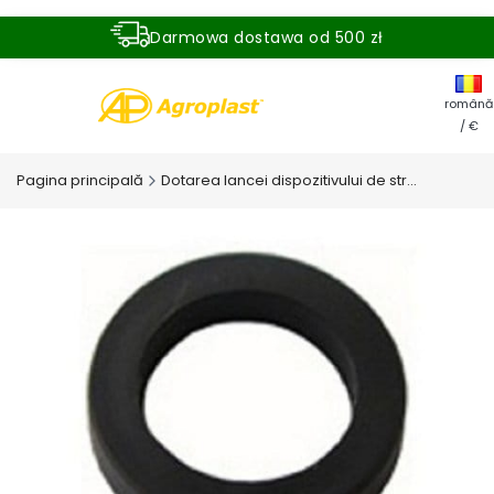
Darmowa dostawa od 500 zł
Dostawa zamówienia w ciągu 24 godzin
română
/ €
Pagina principală
Dotarea lancei dispozitivului de stropire