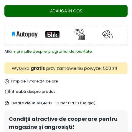
ADAUGĂ ÎN COȘ
Află
mai multe despre programul de loialitate.
Wysyłka
gratis
przy zamówieniu powyżej 500 zł!
Timp de livrare:
24 de ore
Întreabă despre produs
Livrare
de la 50,41 €
- Curier DPD 3 (Belgia)
Condiții atractive de cooperare pentru
magazine și angrosiști!