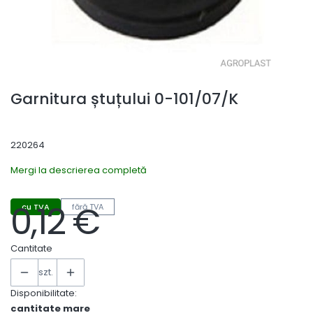
Garnitura ștuțului 0-101/07/K
220264
Mergi la descrierea completă
0,12 €
cu TVA
fără TVA
Preț
Cantitate
szt.
Disponibilitate:
cantitate mare