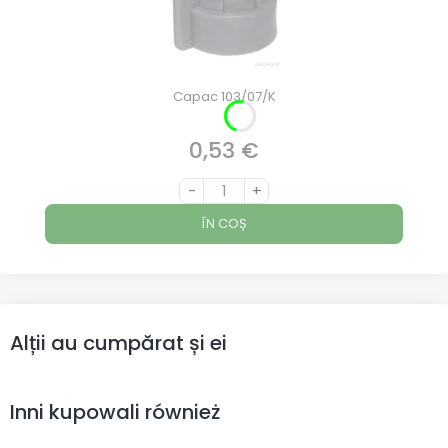
Capac 103/07/K
0,53 €
Preț
-
+
ÎN COȘ
Alții au cumpărat și ei
Inni kupowali również