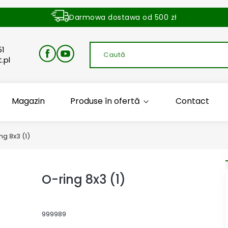
Darmowa dostawa od 500 zł
Dostawa zamówienia w ciągu 24 godzin
51
.pl
Magazin
Produse în ofertă
Contact
ng 8x3 (1)
O-ring 8x3 (1)
999989