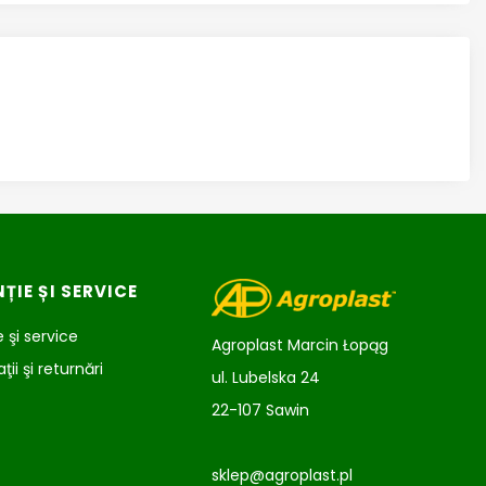
ȚIE ȘI SERVICE
 şi service
Agroplast Marcin Łopąg
ii şi returnări
ul. Lubelska 24
22-107 Sawin
sklep@agroplast.pl