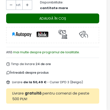
Disponibilitate:
szt.
cantitate mare
ADAUGĂ ÎN COȘ
Află
mai multe despre programul de loialitate.
Timp de livrare:
24 de ore
Întreabă despre produs
Livrare
de la 50,49 €
- Curier DPD 3 (Belgia)
Livrare
gratuită
pentru comenzi de peste
500 PLN!