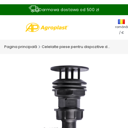
Darmowa dostawa od 500 zł
Dostawa zamówienia w ciągu 24 godzin
română
/ €
Pagina principală
Celelalte piese pentru dispozitive de stropire