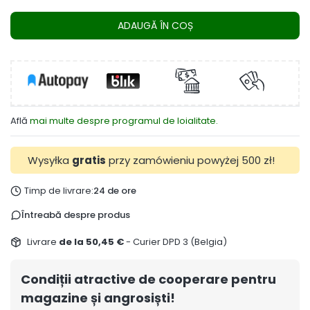
ADAUGĂ ÎN COȘ
Află
mai multe despre programul de loialitate.
Wysyłka
gratis
przy zamówieniu powyżej 500 zł!
Timp de livrare:
24 de ore
Întreabă despre produs
Livrare
de la 50,45 €
- Curier DPD 3 (Belgia)
Condiții atractive de cooperare pentru
magazine și angrosiști!