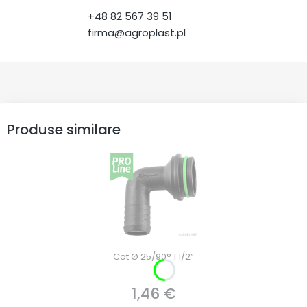
+48 82 567 39 51
firma@agroplast.pl
Produse similare
Cot Ø 25/90° 1 1/2”
1,46 €
Preț