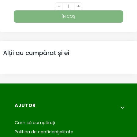
-
+
ÎN COȘ
Alții au cumpărat și ei
Meniu subsol
AJUTOR
Cum să cumpăraţi
Politica de confidenţialitate