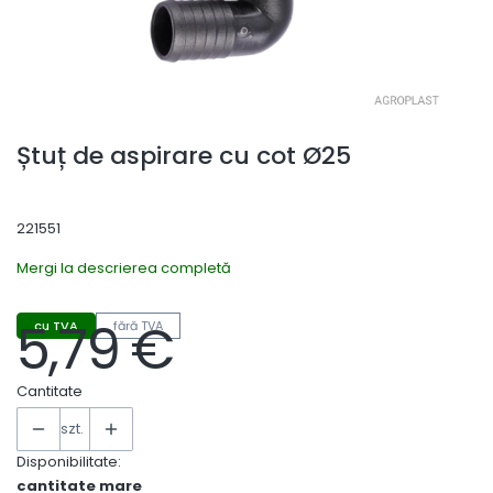
Ștuț de aspirare cu cot Ø25
221551
Mergi la descrierea completă
5,79 €
cu TVA
fără TVA
Preț
Cantitate
szt.
Disponibilitate:
cantitate mare