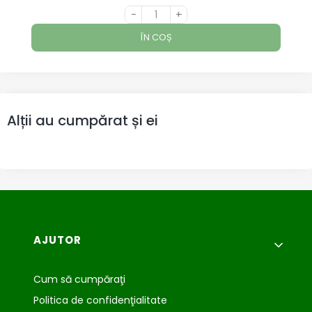
-
+
ÎN COȘ
Alții au cumpărat și ei
Meniu subsol
AJUTOR
Cum să cumpăraţi
Politica de confidenţialitate