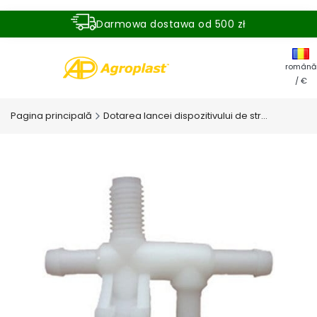
Darmowa dostawa od 500 zł
Dostawa zamówienia w ciągu 24 godzin
română
/ €
Pagina principală
Dotarea lancei dispozitivului de stropire