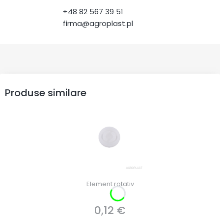
+48 82 567 39 51
firma@agroplast.pl
Produse similare
Element rotativ
0,12 €
Preț