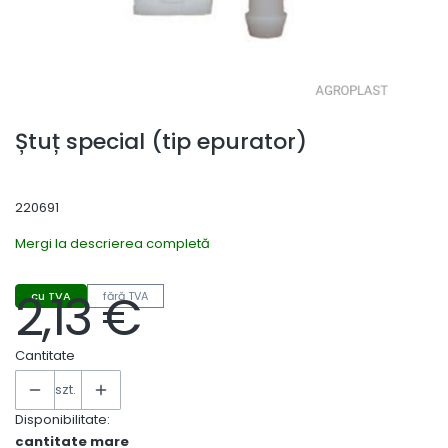
Ștuț special (tip epurator)
220691
Mergi la descrierea completă
2,13 €
cu TVA
fără TVA
Preț
Cantitate
szt.
Disponibilitate:
cantitate mare