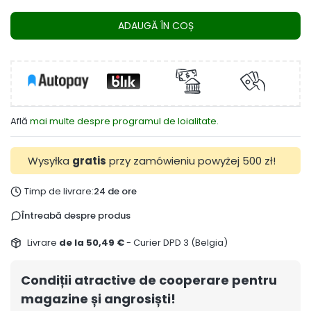
ADAUGĂ ÎN COȘ
Află
mai multe despre programul de loialitate.
Wysyłka
gratis
przy zamówieniu powyżej 500 zł!
Timp de livrare:
24 de ore
Întreabă despre produs
Livrare
de la 50,49 €
- Curier DPD 3 (Belgia)
Condiții atractive de cooperare pentru
magazine și angrosiști!