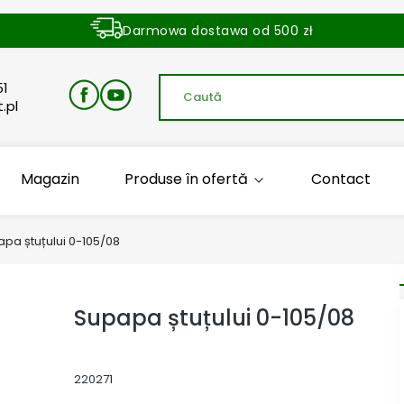
Darmowa dostawa od 500 zł
Dostawa zamówienia w ciągu 24 godzin
51
.pl
Magazin
Produse în ofertă
Contact
pa ștuțului 0-105/08
Supapa ștuțului 0-105/08
220271