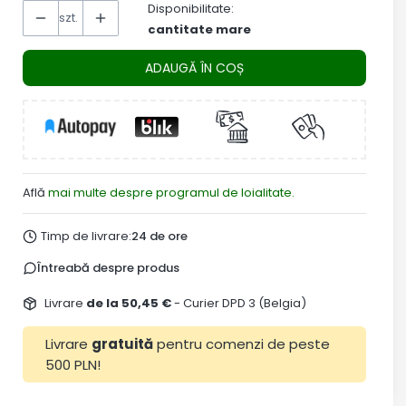
Disponibilitate:
szt.
cantitate mare
ADAUGĂ ÎN COȘ
Află
mai multe despre programul de loialitate.
Timp de livrare:
24 de ore
Întreabă despre produs
Livrare
de la 50,45 €
- Curier DPD 3 (Belgia)
Livrare
gratuită
pentru comenzi de peste
500 PLN!