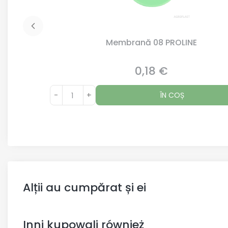
Membrană 08 PROLINE
0,18 €
Preț
-
+
ÎN COȘ
Alții au cumpărat și ei
Inni kupowali również