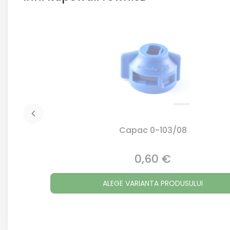
Capac 0-103/08
0,60 €
Preț
ALEGE VARIANTA PRODUSULUI