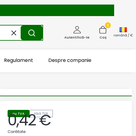
Produse în coș: 0
Șterge
Caută
română / €
Autentifică-te
Coș
Regulament
Despre companie
0,42 €
cu TVA
fără TVA
Preț
Cantitate