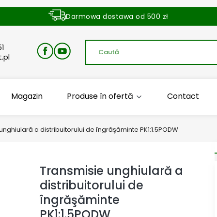
Darmowa dostawa od 500 zł
Dostawa zamówienia w ciągu 24 godzin
51
.pl
Magazin
Produse în ofertă
Contact
unghiulară a distribuitorului de îngrăşăminte PK1:1.5PODW
Transmisie unghiulară a
distribuitorului de
îngrăşăminte
PK1:1.5PODW