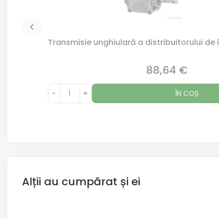
Transmisie unghiulară a distribuitorului de 
88,64 €
Preț
-
+
ÎN COȘ
Alții au cumpărat și ei