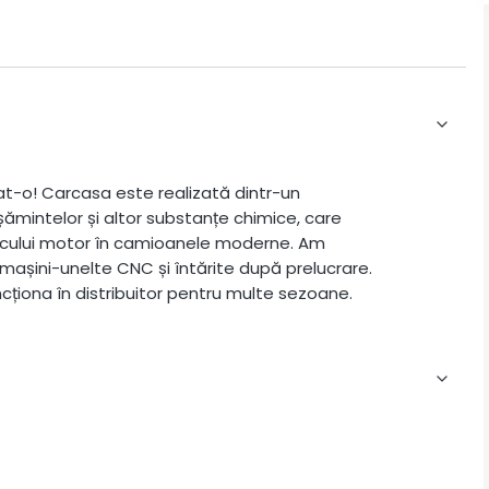
Iat-o! Carcasa este realizată dintr-un
șămintelor și altor substanțe chimice, care
ocului motor în camioanele moderne. Am
e mașini-unelte CNC și întărite după prelucrare.
ționa în distribuitor pentru multe sezoane.