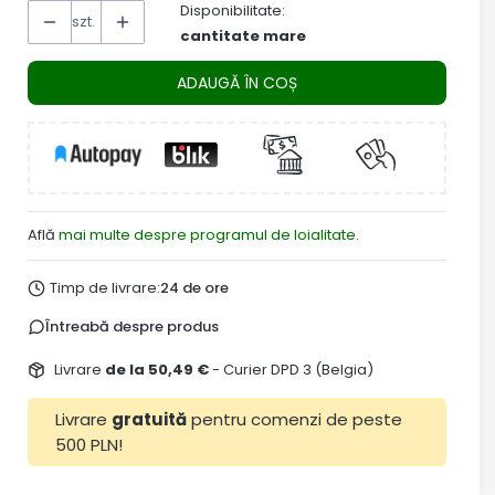
Disponibilitate:
szt.
cantitate mare
ADAUGĂ ÎN COȘ
Află
mai multe despre programul de loialitate.
Timp de livrare:
24 de ore
Întreabă despre produs
Livrare
de la 50,49 €
- Curier DPD 3 (Belgia)
Livrare
gratuită
pentru comenzi de peste
500 PLN!