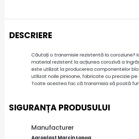
DESCRIERE
Căutați o transmisie rezistentă la coroziune? 
material rezistent la acțiunea corozivă a îngră
este utilizat la producerea componentelor bl
utilizat noile pinioane, fabricate cu precizie p
Toate acestea fac că transmisia să poată func
SIGURANȚA PRODUSULUI
Manufacturer
Agroplast Marcin Łopąg