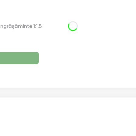
îngrăşăminte 1:1.5