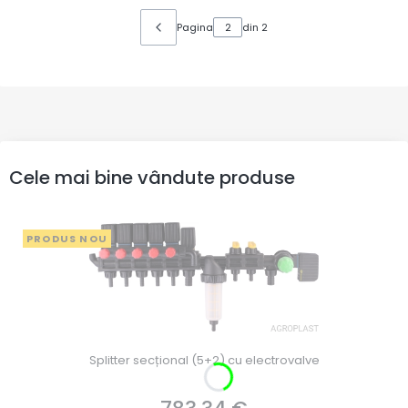
Pagina
din 2
Cele mai bine vândute produse
PRODUS NOU
Splitter secțional (5+2) cu electrovalve
Preț