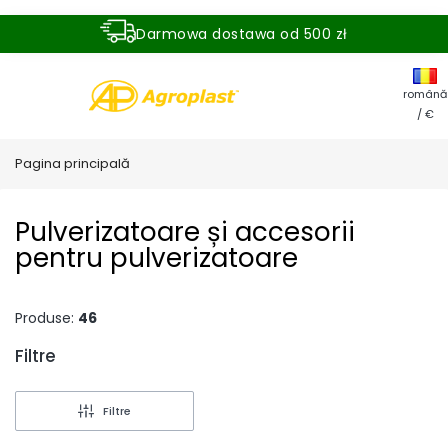
Darmowa dostawa od 500 zł
Dostawa zamówienia w ciągu 24 godzin
română
/ €
Pagina principală
Pulverizatoare și accesorii
pentru pulverizatoare
Produse:
46
Filtre
End of filters
Filtre