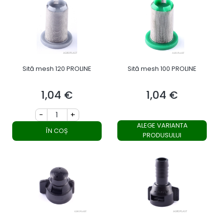
Sită mesh 120 PROLINE
Sită mesh 100 PROLINE
1,04 €
1,04 €
Preț
Preț
-
+
ALEGE VARIANTA
ÎN COȘ
PRODUSULUI