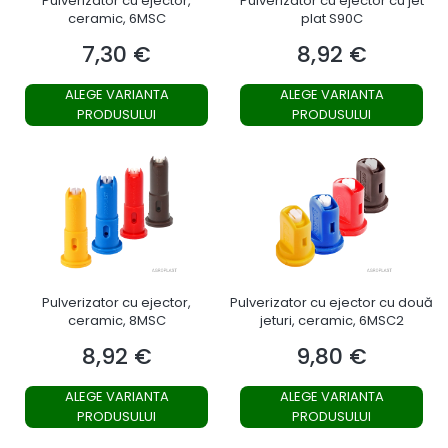
Pulverizator cu ejector,
Pulverizator cu ejector cu jet
ceramic, 6MSC
plat S90C
7,30 €
8,92 €
Preț
Preț
ALEGE VARIANTA
ALEGE VARIANTA
PRODUSULUI
PRODUSULUI
Pulverizator cu ejector,
Pulverizator cu ejector cu două
ceramic, 8MSC
jeturi, ceramic, 6MSC2
8,92 €
9,80 €
Preț
Preț
ALEGE VARIANTA
ALEGE VARIANTA
PRODUSULUI
PRODUSULUI