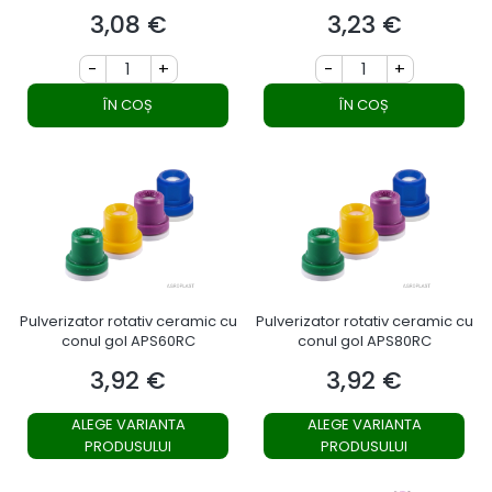
3,08 €
3,23 €
Preț
Preț
-
+
-
+
ÎN COȘ
ÎN COȘ
Pulverizator rotativ ceramic cu
Pulverizator rotativ ceramic cu
conul gol APS60RC
conul gol APS80RC
3,92 €
3,92 €
Preț
Preț
ALEGE VARIANTA
ALEGE VARIANTA
PRODUSULUI
PRODUSULUI