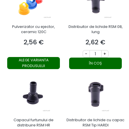
Pulverizator cu ejector,
Distribuitor de lichide RSM 08,
ceramic 120C
lung
2,56 €
2,62 €
Preț
Preț
-
+
ALEGE VARIANTA
ÎN COȘ
PRODUSULUI
Capacul furtunului de
Distribuitor de lichide cu capac
distribuire RSM HR
RSM Tip HARDI