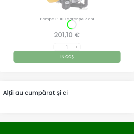
Pompa P-100 garanție 2 ani
201,10 €
Preț
-
+
ÎN COȘ
Alții au cumpărat și ei