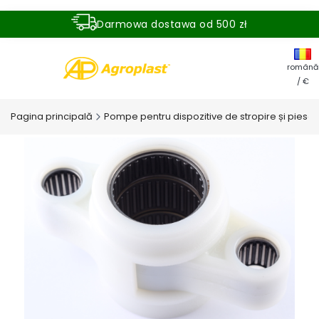
Darmowa dostawa od 500 zł
Dostawa zamówienia w ciągu 24 godzin
română
/ €
Pagina principală
Pompe pentru dispozitive de stropire și pies