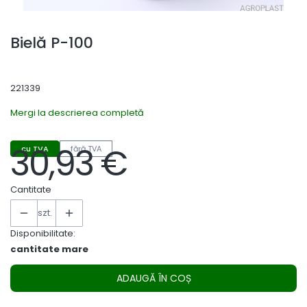
Bielă P-100
221339
Mergi la descrierea completă
30,93 €
cu TVA
fără TVA
Preț
Cantitate
szt.
Disponibilitate:
cantitate mare
ADAUGĂ ÎN COȘ