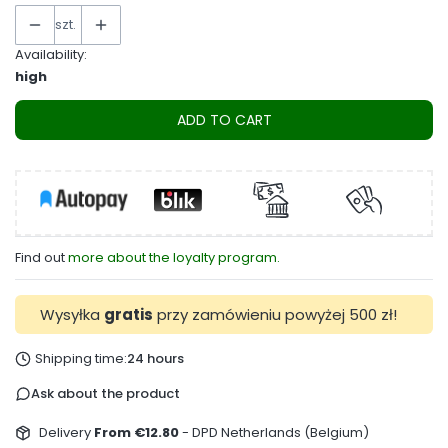
szt.
Availability:
high
ADD TO CART
Find out
more about the loyalty program.
Wysyłka
gratis
przy zamówieniu powyżej 500 zł!
Shipping time:
24 hours
Ask about the product
Delivery
From €12.80
- DPD Netherlands (Belgium)