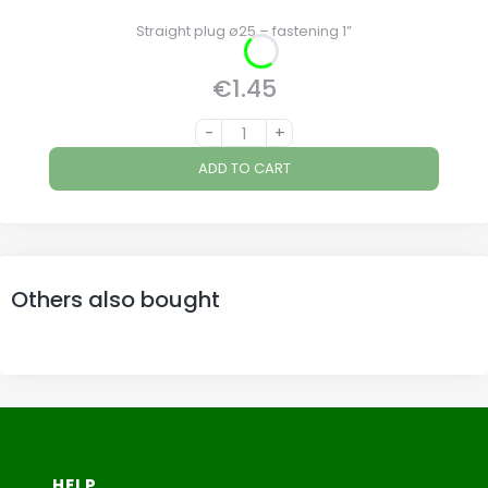
Straight plug ø25 – fastening 1”
€1.45
Price
-
+
ADD TO CART
Others also bought
Footer menu
HELP