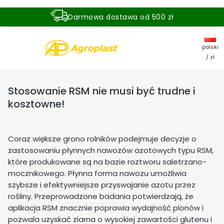
Darmowa dostawa od 500 zł
Dostawa zamówienia w ciągu 24 godzin
polski
/ zł
Stosowanie RSM nie musi być trudne i
kosztowne!
Coraz większe grono rolników podejmuje decyzje o
zastosowaniu płynnych nawozów azotowych typu RSM,
które produkowane są na bazie roztworu saletrzano-
mocznikowego. Płynna forma nawozu umożliwia
szybsze i efektywniejsze przyswajanie azotu przez
rośliny. Przeprowadzone badania potwierdzają, że
aplikacja RSM znacznie poprawia wydajność plonów i
pozwala uzyskać ziarna o wysokiej zawartości glutenu i