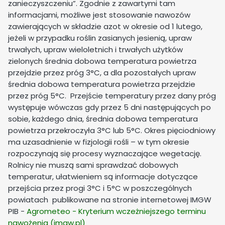
zanieczyszczeniu”. Zgodnie z zawartymi tam
informacjami, możliwe jest stosowanie nawozów
zawierających w składzie azot w okresie od 1 lutego,
jeżeli w przypadku roślin zasianych jesienią, upraw
trwałych, upraw wieloletnich i trwałych użytków
zielonych średnia dobowa temperatura powietrza
przejdzie przez próg 3°C, a dla pozostałych upraw
średnia dobowa temperatura powietrza przejdzie
przez próg 5°C. Przejście temperatury przez dany próg
występuje wówczas gdy przez 5 dni następujących po
sobie, każdego dnia, średnia dobowa temperatura
powietrza przekroczyła 3°C lub 5°C. Okres pięciodniowy
ma uzasadnienie w fizjologii rośli – w tym okresie
rozpoczynają się procesy wyznaczające wegetację.
Rolnicy nie muszą sami sprawdzać dobowych
temperatur, ułatwieniem są informacje dotyczące
przejścia przez progi 3°C i 5°C w poszczególnych
powiatach publikowane na stronie internetowej IMGW
PIB -
Agrometeo - Kryterium wczeżniejszego terminu
nawożenia (imgw.pl)