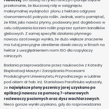
przekonanie, że kluczową rolę w osiągnięciu
maksymalnej wydajności plonu z hektara odgrywa
równomierność pokrycia roślin. Jednak, warto pamiętać,
że RSM, jako nawóz płynny, podawany jest doglebowo w
celu odżywiania korzeni roślin poprzez system kanalików
glebowych. Z samej specyfiki działania płynnego
nawozu azotowego wynika, że dużo większe znaczenie
ma tutaj precyzyjne określenie dawki cieczy w litrach na
hektar z uwzględnieniem norm ISO dla rozpylaczy
rolniczych.
Badania przeprowadzone przez naukowców z Katedry
Eksploatacji Maszyn i Zarządzania Procesami
Produkcyjnymi Uniwersytetu Przyrodniczego w Lublinie
pod okiem dr hab. inż. Stanisława Parafiniuka wykazały,
że
największe plony pszenicy jarej uzyskano po
aplikacji nawozu za pomocą 7-otworowych
rozlewaczy poziomych oraz dysz wachlarzowych
.
Nieco gorsze wyniki uzyskano, gdy do rozprowadzania