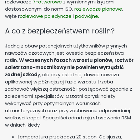
rozlewacze
7-otworowe
z wymiennymi kryzami
dostosowanymi do norm ISO,
rozlewacze pionowe
,
węże r
ozlewowe pojedyncze
i
podwójne.
A co z bezpieczeństwem roślin?
Jedną z obaw potencjalnych użytkowników płynnych
nawozów azotowych jest kwestia bezpieczeństwa
roślin.
W wczesnych fazach wzrostu plonów, roztwór
saletrzano-mocznikowy nie powinien wyrządzić
żadnej szkod
y, ale przy ostatniej dawce nawozu
aplikowanej w późniejszej fazie wzrostu trzeba
zachować większą ostrożność i postępować zgodnie z
zaleceniami specjalistów. Ostatni oprysk należy
wykonywać przy optymalnych warunkach
atmosferycznych oraz przy zachowaniu odpowiedniej
wielkości kropel. Specjaliści odradzają stosowania RSM
w dniach, kiedy:
temperatura przekracza 20 stopni Celsjusza,