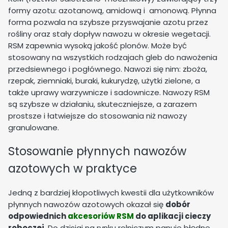
formy azotu: azotanową, amidową i amonową. Płynna
forma pozwala na szybsze przyswajanie azotu przez
rośliny oraz stały dopływ nawozu w okresie wegetacji.
RSM zapewnia wysoką jakość plonów. Może być
stosowany na wszystkich rodzajach gleb do nawożenia
przedsiewnego i pogłównego. Nawozi się nim: zboża,
rzepak, ziemniaki, buraki, kukurydzę, użytki zielone, a
także uprawy warzywnicze i sadownicze.
Nawozy RSM
są szybsze w działaniu, skuteczniejsze, a zarazem
prostsze i łatwiejsze do stosowania niż nawozy
granulowane.
Stosowanie płynnych nawozów
azotowych w praktyce
Jedną z bardziej kłopotliwych kwestii dla użytkowników
płynnych nawozów azotowych okazał się
dobór
odpowiednich
akcesoriów RSM
do aplikacji cieczy
roboczej
. Do dzisiaj na rynku rolniczym panuje błędne