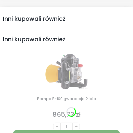
Inni kupowali również
Inni kupowali również
Pompa P-100 gwarancja 2 lata
865,73 zł
Cena
-
+