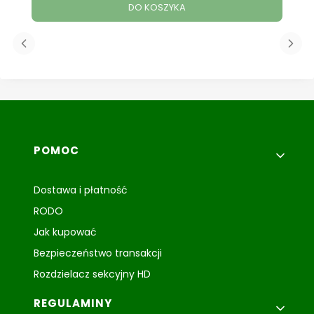
DO KOSZYKA
Linki w stopce
POMOC
Dostawa i płatność
RODO
Jak kupować
Bezpieczeństwo transakcji
Rozdzielacz sekcyjny HD
REGULAMINY