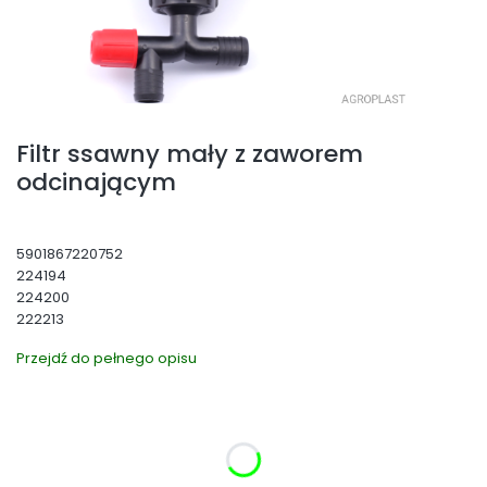
Filtr ssawny mały z zaworem
odcinającym
5901867220752
224194
224200
222213
Przejdź do pełnego opisu
Wybierz wariant produktu:
Poszczególne warianty mogą różnić się ceną
*
Średnica kolana