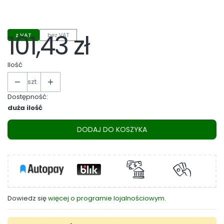
Wybierz
101,43 zł
z VAT
bez VAT
Cena
Ilość
szt.
Dostępność:
duża ilość
DODAJ DO KOSZYKA
Dowiedz się
więcej o programie lojalnościowym.