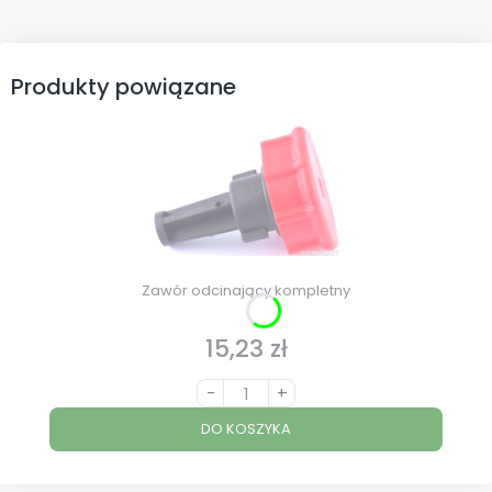
Produkty powiązane
Zawór odcinający kompletny
15,23 zł
Cena
-
+
DO KOSZYKA