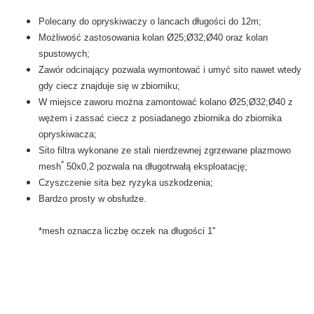
Polecany do opryskiwaczy o lancach długości do 12m;
Możliwość zastosowania kolan Ø25;Ø32;Ø40 oraz kolan
spustowych;
Zawór odcinający pozwala wymontować i umyć sito nawet wtedy
gdy ciecz znajduje się w zbiorniku;
W miejsce zaworu można zamontować kolano Ø25;Ø32;Ø40 z
wężem i zassać ciecz z posiadanego zbiornika do zbiornika
opryskiwacza;
Sito filtra wykonane ze stali nierdzewnej zgrzewane plazmowo
*
mesh
50x0,2 pozwala na długotrwałą eksploatację;
Czyszczenie sita bez ryzyka uszkodzenia;
Bardzo prosty w obsłudze.
*mesh oznacza liczbę oczek na długości 1''