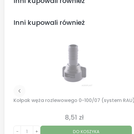
Inni kupowali również
Inni kupowali również
Kołpak węża rozlewowego 0-100/07 (system RAU
8,51 zł
Cena
-
+
DO KOSZYKA