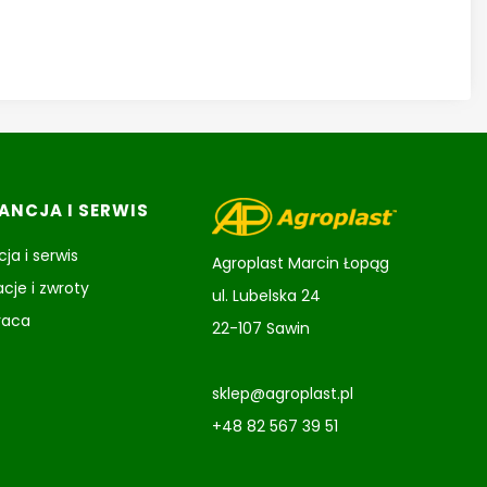
NCJA I SERWIS
ja i serwis
Agroplast Marcin Łopąg
cje i zwroty
ul. Lubelska 24
raca
22-107 Sawin
sklep@agroplast.pl
+48 82 567 39 51