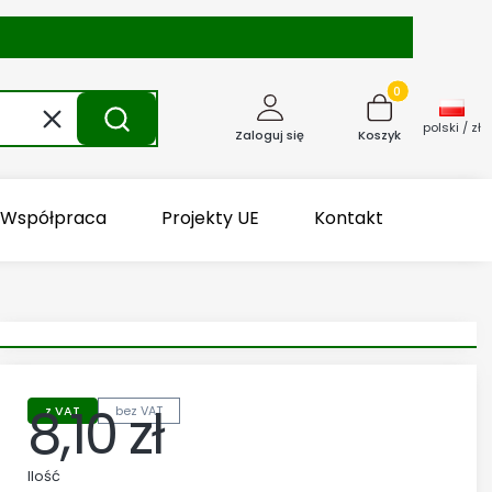
Produkty w kosz
Wyczyść
Szukaj
polski / zł
Zaloguj się
Koszyk
Współpraca
Projekty UE
Kontakt
8,10 zł
z VAT
bez VAT
Cena
Ilość