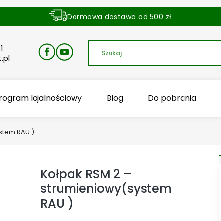
Darmowa dostawa od 500 zł
Dostawa zamówienia w ciągu 24 godzin
1
.pl
rogram lojalnościowy
Blog
Do pobrania
stem RAU )
Kołpak RSM 2 –
strumieniowy(system
RAU )