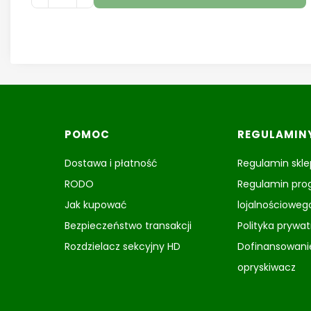
Linki w stopce
POMOC
REGULAMIN
Dostawa i płatność
Regulamin skl
RODO
Regulamin pr
Jak kupować
lojalnościoweg
Bezpieczeństwo transakcji
Polityka prywa
Rozdzielacz sekcyjny HD
Dofinansowani
opryskiwacz