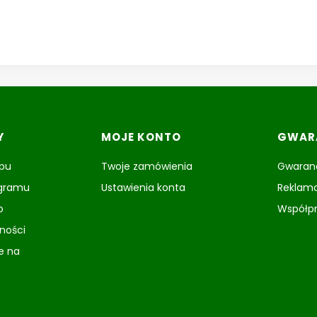
Y
MOJE KONTO
GWARA
epu
Twoje zamówienia
Gwaranc
ogramu
Ustawienia konta
Reklama
o
Współp
tności
e na