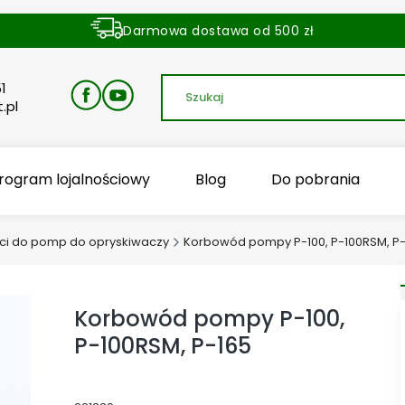
Darmowa dostawa od 500 zł
Dostawa zamówienia w ciągu 24 godzin
1
.pl
rogram lojalnościowy
Blog
Do pobrania
ci do pomp do opryskiwaczy
Korbowód pompy P-100, P-100RSM, P-
Korbowód pompy P-100,
P-100RSM, P-165