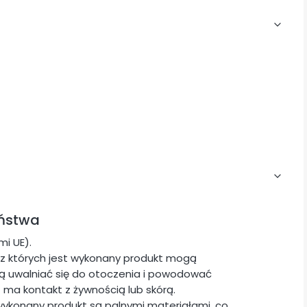
eństwa
i UE).
z których jest wykonany produkt mogą
ogą uwalniać się do otoczenia i powodować
t ma kontakt z żywnością lub skórą.
wykonany produkt są palnymi materiałami, co