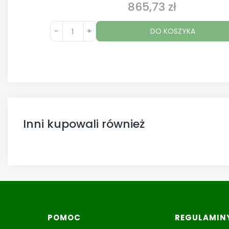
865,73 zł
Cena
-
+
DO KOSZYKA
Inni kupowali również
Linki w stopce
POMOC
REGULAMIN