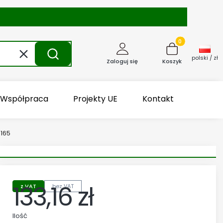
Produkty w kosz
Wyczyść
Szukaj
polski / zł
Zaloguj się
Koszyk
Współpraca
Projekty UE
Kontakt
165
133,16 zł
z VAT
bez VAT
Cena
Ilość