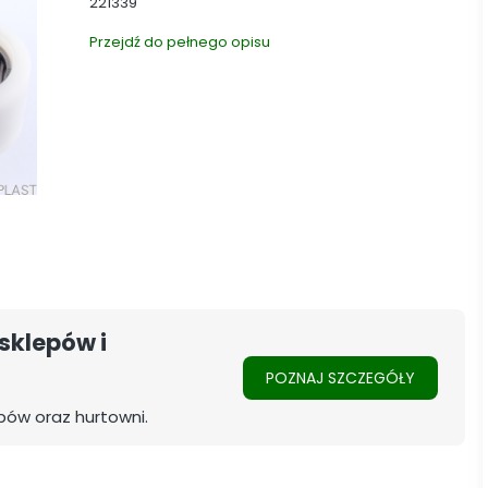
221339
Przejdź do pełnego opisu
sklepów i
POZNAJ SZCZEGÓŁY
pów oraz hurtowni.