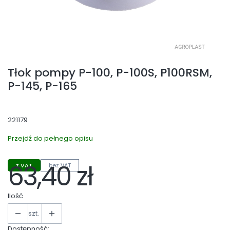
Tłok pompy P-100, P-100S, P100RSM,
P-145, P-165
221179
Przejdź do pełnego opisu
63,40 zł
z VAT
bez VAT
Cena
Ilość
szt.
Dostępność: