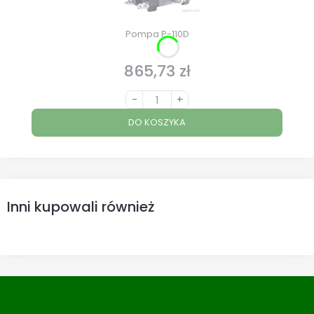
Pompa P-110D
865,73 zł
Cena
-
+
DO KOSZYKA
Inni kupowali również