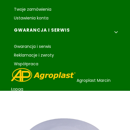
Twoje zamówienia
Ustawienia konta
GWARANCJA I SERWIS
Gwarancja i serwis
Reklamacje i zwroty
Współpraca
Agroplast Marcin
Łopąg
ul. Lubelska 24
22-107 Sawin
sklep@agroplast.pl