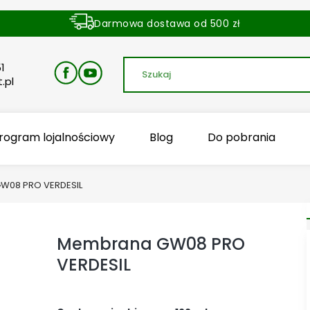
Darmowa dostawa od 500 zł
Dostawa zamówienia w ciągu 24 godzin
1
.pl
rogram lojalnościowy
Blog
Do pobrania
W08 PRO VERDESIL
Membrana GW08 PRO
VERDESIL