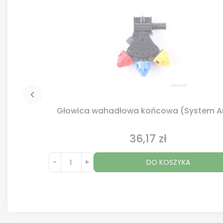
Głowica wahadłowa końcowa (System A
36,17 zł
Cena
-
+
DO KOSZYKA