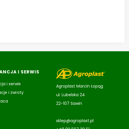
NCJA I SERWIS
ja i serwis
Agroplast Marcin Łopąg
cje i zwroty
ul. Lubelska 24
raca
22-107 Sawin
sklep@agroplast.pl