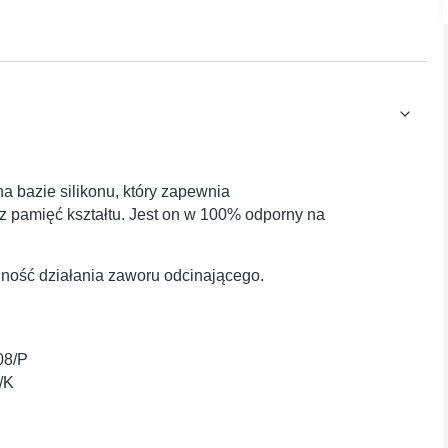
na bazie silikonu, który zapewnia
az pamięć kształtu. Jest on w 100% odporny na
ność działania zaworu odcinającego.
08/P
/K