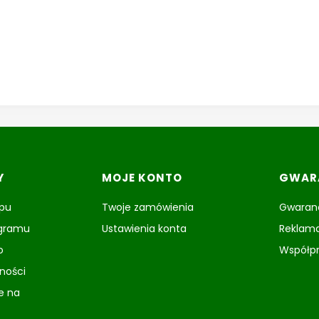
Y
MOJE KONTO
GWARA
epu
Twoje zamówienia
Gwaranc
ogramu
Ustawienia konta
Reklama
o
Współp
tności
e na