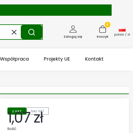
Produkty w kosz
Wyczyść
Szukaj
polski / zł
Zaloguj się
Koszyk
Współpraca
Projekty UE
Kontakt
1,07 zł
z VAT
bez VAT
Cena
Ilość