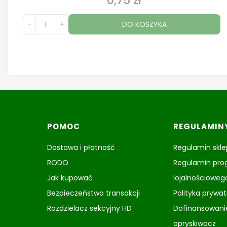
0,75 zł
-
+
DO KOSZYKA
Linki w stopce
POMOC
REGULAMIN
Dostawa i płatność
Regulamin skl
RODO
Regulamin pr
Jak kupować
lojalnościoweg
Bezpieczeństwo transakcji
Polityka prywa
Rozdzielacz sekcyjny HD
Dofinansowani
opryskiwacz