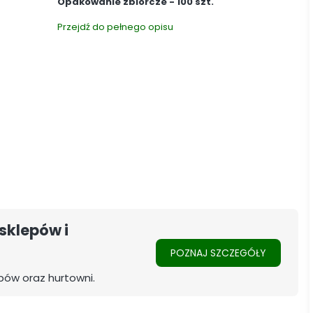
Opakowanie zbiorcze - 100 szt.
Przejdź do pełnego opisu
sklepów i
POZNAJ SZCZEGÓŁY
pów oraz hurtowni.