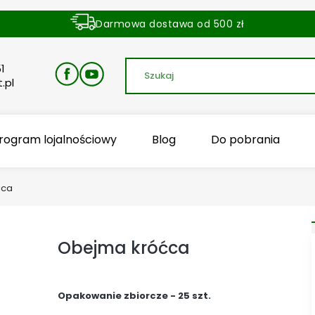
Darmowa dostawa od 500 zł
Dostawa zamówienia w ciągu 24 godzin
1
.pl
rogram lojalnościowy
Blog
Do pobrania
ćca
Obejma króćca
Opakowanie zbiorcze - 25 szt.