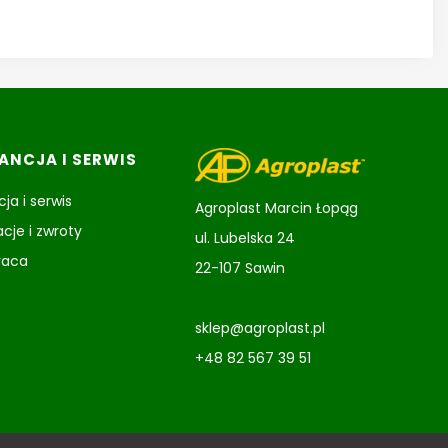
NCJA I SERWIS
ja i serwis
Agroplast Marcin Łopąg
cje i zwroty
ul. Lubelska 24
raca
22-107 Sawin
sklep@agroplast.pl
+48 82 567 39 51