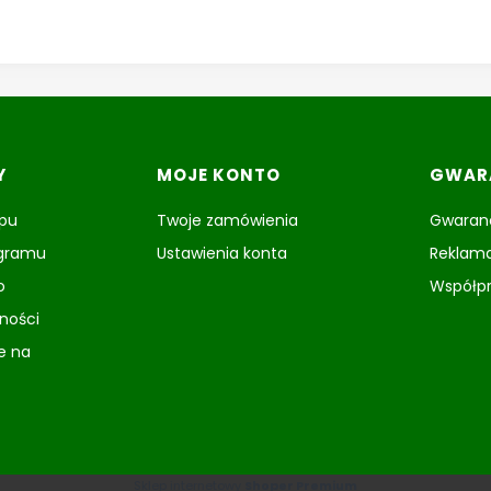
Y
MOJE KONTO
GWARA
epu
Twoje zamówienia
Gwaranc
ogramu
Ustawienia konta
Reklama
o
Współp
tności
e na
Sklep internetowy
Shoper Premium