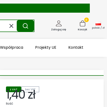
Produkty w kosz
Wyczyść
Szukaj
polski / zł
Zaloguj się
Koszyk
Współpraca
Projekty UE
Kontakt
1,40 zł
z VAT
bez VAT
Cena
Ilość