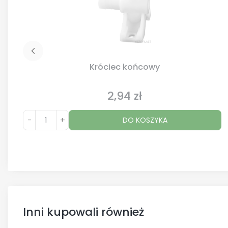
Króciec końcowy
2,94 zł
Cena
-
+
DO KOSZYKA
Inni kupowali również