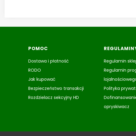
Linki w stopce
POMOC
REGULAMIN
Dostawa i płatność
Regulamin skl
RODO
Regulamin pr
Jak kupować
lojalnościoweg
Bezpieczeństwo transakcji
Polityka prywa
Rozdzielacz sekcyjny HD
Dofinansowani
opryskiwacz