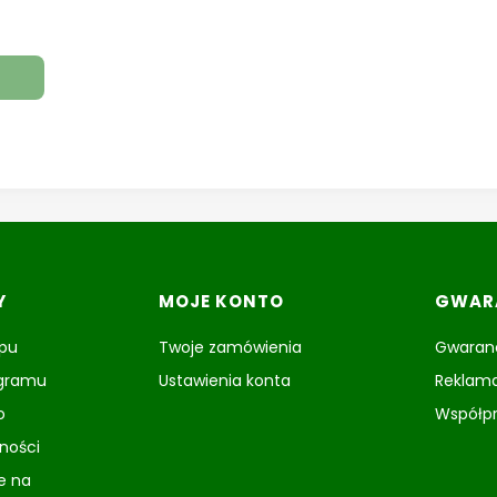
Y
MOJE KONTO
GWARA
epu
Twoje zamówienia
Gwaranc
ogramu
Ustawienia konta
Reklama
o
Współp
tności
e na