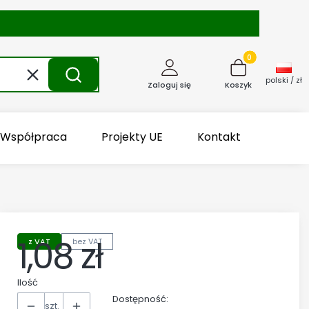
Produkty w kosz
Wyczyść
Szukaj
polski / zł
Zaloguj się
Koszyk
Współpraca
Projekty UE
Kontakt
1,08 zł
z VAT
bez VAT
Cena
Ilość
Dostępność:
szt.