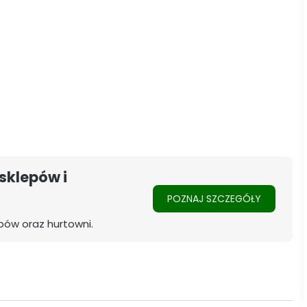
sklepów i
POZNAJ SZCZEGÓŁY
pów oraz hurtowni.