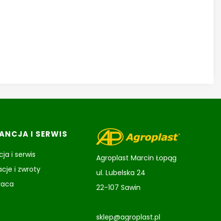
NCJA I SERWIS
ja i serwis
Agroplast Marcin Łopąg
cje i zwroty
ul. Lubelska 24
raca
22-107 Sawin
sklep@agroplast.pl