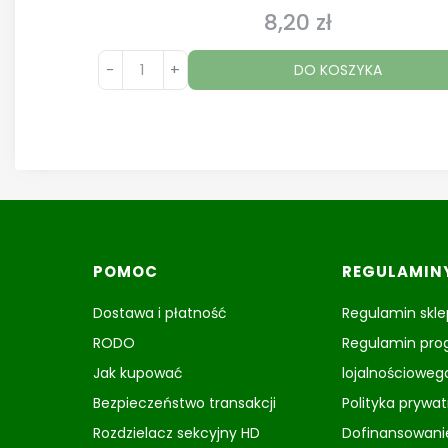
8,20 zł
Cena
-
+
DO KOSZYKA
Linki w stopce
POMOC
REGULAMIN
Dostawa i płatność
Regulamin skl
RODO
Regulamin pr
Jak kupować
lojalnościoweg
Bezpieczeństwo transakcji
Polityka prywa
Rozdzielacz sekcyjny HD
Dofinansowani