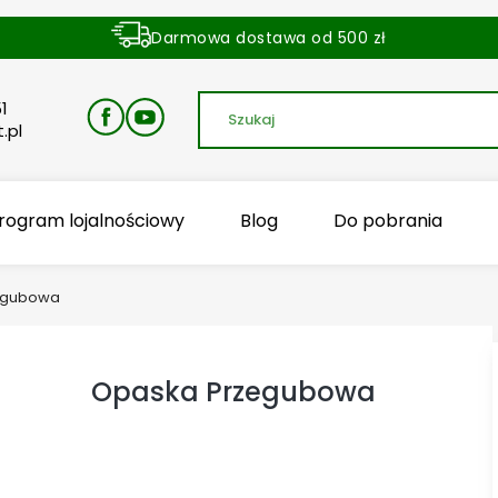
Darmowa dostawa od 500 zł
Dostawa zamówienia w ciągu 24 godzin
1
.pl
rogram lojalnościowy
Blog
Do pobrania
egubowa
Opaska Przegubowa