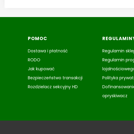
Linki w stopce
POMOC
REGULAMIN
Dostawa i płatność
Regulamin skl
RODO
Regulamin pr
Jak kupować
lojalnościoweg
Bezpieczeństwo transakcji
Polityka prywa
Rozdzielacz sekcyjny HD
Dofinansowani
opryskiwacz