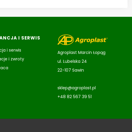
NCJA I SERWIS
ja i serwis
Agroplast Marcin Łopąg
cje i zwroty
ul. Lubelska 24
raca
22-107 Sawin
sklep@agroplast.pl
+48 82 567 39 51