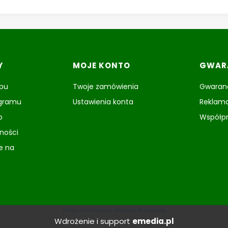
Y
MOJE KONTO
GWARA
epu
Twoje zamówienia
Gwaranc
ogramu
Ustawienia konta
Reklama
o
Współp
tności
e na
Sklep internetowy
Shoper Premium
Wdrożenie i support
emedia.pl