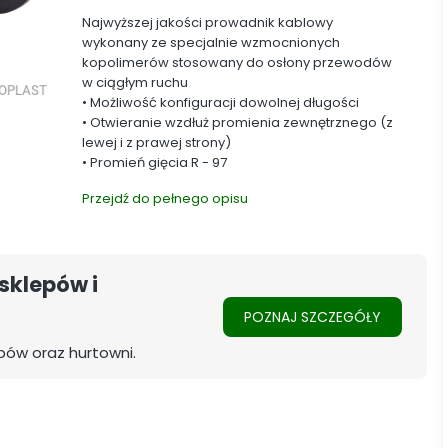
Najwyższej jakości prowadnik kablowy
wykonany ze specjalnie wzmocnionych
kopolimerów stosowany do osłony przewodów
w ciągłym ruchu
• Możliwość konfiguracji dowolnej długości
• Otwieranie wzdłuż promienia zewnętrznego (z
lewej i z prawej strony)
• Promień gięcia R - 97
Przejdź do pełnego opisu
sklepów i
POZNAJ SZCZEGÓŁY
pów oraz hurtowni.