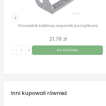
Prowadnik kablowy wspornik początkowy
21,78 zł
Cena
-
+
DO KOSZYKA
Inni kupowali również