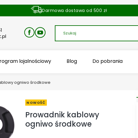
Darmowa dostawa od 500 zł
Dostawa zamówienia w ciągu 24 godzin
1
.pl
rogram lojalnościowy
Blog
Do pobrania
ablowy ogniwo środkowe
NOWOŚĆ
Prowadnik kablowy
ogniwo środkowe