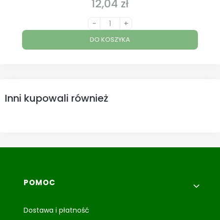
12,04 zł
Cena
-
+
DO KOSZYKA
Inni kupowali również
Linki w stopce
POMOC
Dostawa i płatność