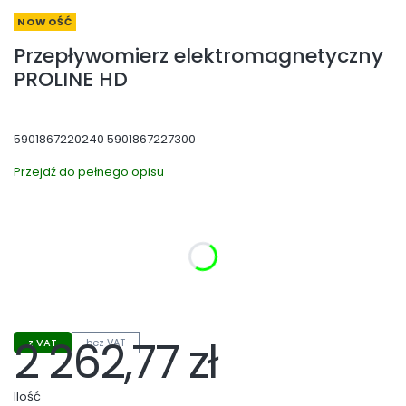
NOWOŚĆ
Przepływomierz elektromagnetyczny
PROLINE HD
5901867220240 5901867227300
Przejdź do pełnego opisu
Wybierz wariant produktu:
Poszczególne warianty mogą różnić się ceną
*
Zakres Pomiaru
Wybierz
2 262,77 zł
z VAT
bez VAT
Cena
Ilość