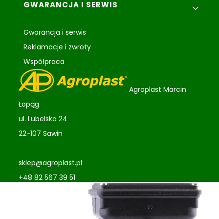
GWARANCJA I SERWIS
Gwarancja i serwis
Reklamacje i zwroty
Współpraca
Agroplast Marcin
Łopąg
ul. Lubelska 24
22-107 Sawin
sklep@agroplast.pl
+48 82 567 39 51
Sklep internetowy
Shoper Premium