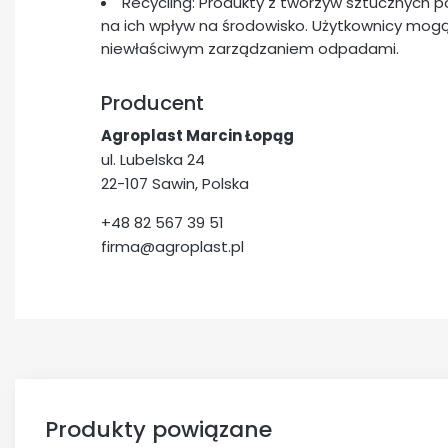
Recycling: Produkty z tworzyw sztucznych 
na ich wpływ na środowisko. Użytkownicy mogą
niewłaściwym zarządzaniem odpadami.
Producent
Agroplast Marcin Łopąg
ul. Lubelska 24
22-107 Sawin, Polska
+48 82 567 39 51
firma@agroplast.pl
Produkty powiązane