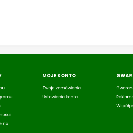
Y
MOJE KONTO
GWARA
epu
Twoje zamówienia
Gwaranc
ogramu
Ustawienia konta
Reklama
o
Współp
tności
e na