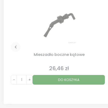
Mieszadło boczne kątowe
26,46 zł
Cena
-
+
DO KOSZYKA