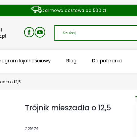
Darmowa dostawa od 500 zł
Dostawa zamówienia w ciągu 24 godzin
1
.pl
rogram lojalnościowy
Blog
Do pobrania
adła o 12,5
Trójnik mieszadła o 12,5
221674