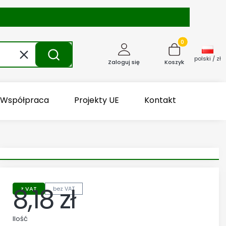
Produkty w kosz
Wyczyść
Szukaj
polski / zł
Zaloguj się
Koszyk
Współpraca
Projekty UE
Kontakt
8,18 zł
z VAT
bez VAT
Cena
Ilość