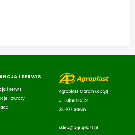
NCJA I SERWIS
ja i serwis
Agroplast Marcin Łopąg
cje i zwroty
ul. Lubelska 24
raca
22-107 Sawin
sklep@agroplast.pl