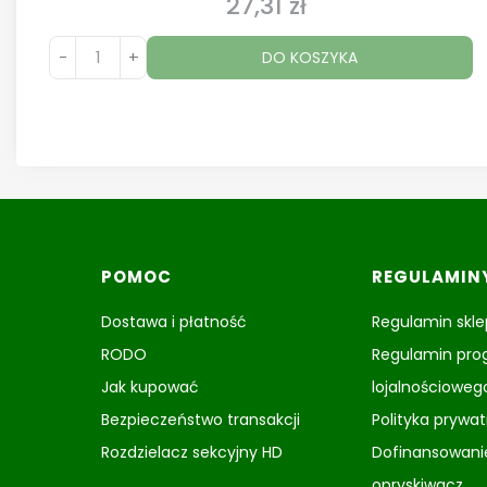
27,31 zł
Cena
-
+
DO KOSZYKA
Linki w stopce
POMOC
REGULAMIN
Dostawa i płatność
Regulamin skl
RODO
Regulamin pr
Jak kupować
lojalnościoweg
Bezpieczeństwo transakcji
Polityka prywa
Rozdzielacz sekcyjny HD
Dofinansowani
opryskiwacz