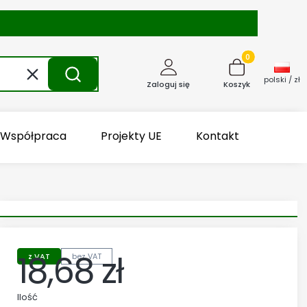
Produkty w kosz
Wyczyść
Szukaj
polski / zł
Zaloguj się
Koszyk
Współpraca
Projekty UE
Kontakt
18,68 zł
z VAT
bez VAT
Cena
Ilość