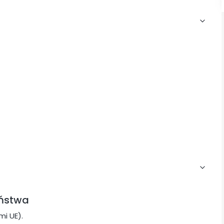
eństwa
i UE).