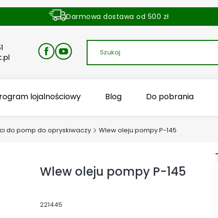
Darmowa dostawa od 500 zł
Dostawa zamówienia w ciągu 24 godzin
1
.pl
rogram lojalnościowy
Blog
Do pobrania
ci do pomp do opryskiwaczy
Wlew oleju pompy P-145
Wlew oleju pompy P-145
221445