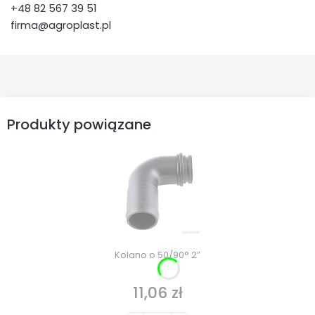
+48 82 567 39 51
firma@agroplast.pl
Produkty powiązane
Kolano o 50/90° 2”
11,06 zł
Cena