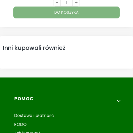
-
+
DO KOSZYKA
Inni kupowali również
Linki w stopce
POMOC
Dostawa i płatność
RODO