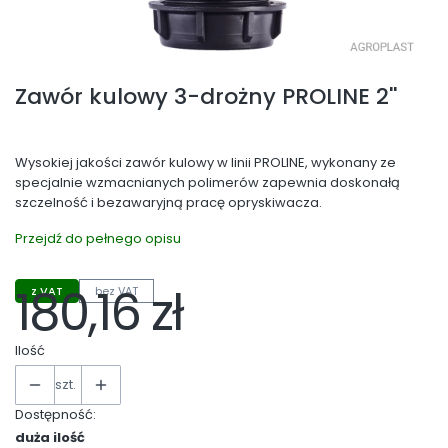
Zawór kulowy 3-drożny PROLINE 2''
Wysokiej jakości zawór kulowy w linii PROLINE, wykonany ze
specjalnie wzmacnianych polimerów zapewnia doskonałą
szczelność i bezawaryjną pracę opryskiwacza.
Przejdź do pełnego opisu
180,16 zł
z VAT
bez VAT
Cena
Ilość
szt.
Dostępność:
duża ilość