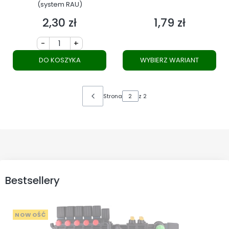
(system RAU)
2,30 zł
1,79 zł
Cena
Cena
-
+
DO KOSZYKA
WYBIERZ WARIANT
Strona
z 2
Bestsellery
NOWOŚĆ