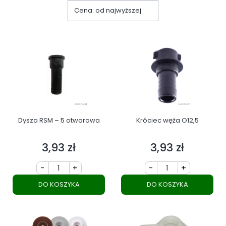
Cena: od najwyższej
Dysza RSM – 5 otworowa
Króciec węża O12,5
3,93 zł
3,93 zł
Cena
Cena
-
+
-
+
DO KOSZYKA
DO KOSZYKA