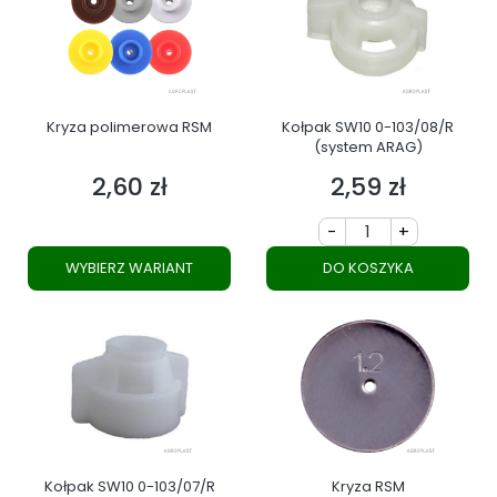
Kryza polimerowa RSM
Kołpak SW10 0-103/08/R
(system ARAG)
2,60 zł
2,59 zł
Cena
Cena
-
+
WYBIERZ WARIANT
DO KOSZYKA
Kołpak SW10 0-103/07/R
Kryza RSM