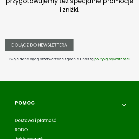
przygotowujemy też specjalne promocje
i zniżki.
DOŁĄCZ DO NEWSLETTERA
Twoje dane będą przetwarzane zgodnie z naszą
polityką prywatności
.
Linki w stopce
POMOC
Dostawa i płatność
RODO