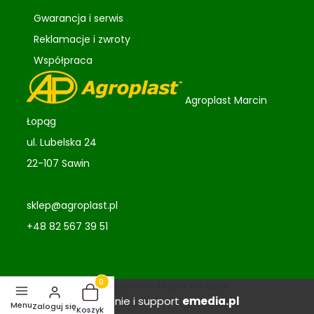
Gwarancja i serwis
Reklamacje i zwroty
Współpraca
Agroplast Marcin
Łopąg
ul. Lubelska 24
22-107 Sawin
sklep@agroplast.pl
+48 82 567 39 51
Sklep internetowy
Shoper Premium
Produkty w koszyku: 0. Zobacz szczegóły
Wdrożenie i support
emedia.pl
Zaloguj się
Koszyk