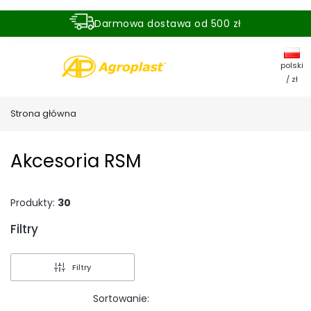
Darmowa dostawa od 500 zł
Dostawa zamówienia w ciągu 24 godzin
polski
/ zł
Strona główna
Akcesoria RSM
Produkty:
30
Filtry
Koniec filtrów
Filtry
Sortowanie: