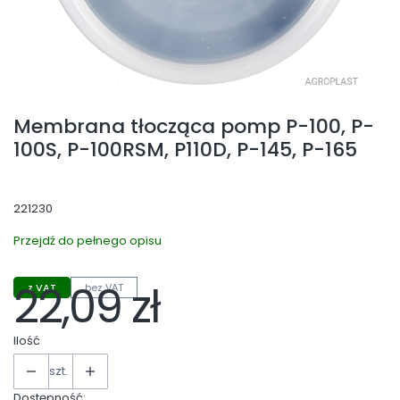
Membrana tłocząca pomp P-100, P-
100S, P-100RSM, P110D, P-145, P-165
221230
Przejdź do pełnego opisu
22,09 zł
z VAT
bez VAT
Cena
Ilość
szt.
Dostępność: