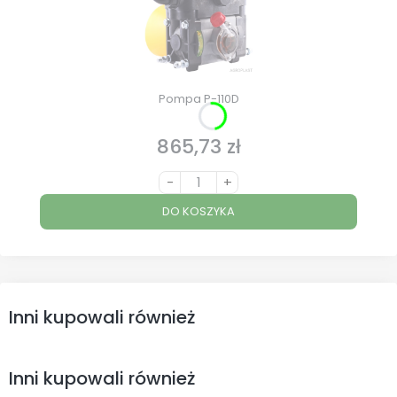
Pompa P-110D
865,73 zł
Cena
-
+
DO KOSZYKA
Inni kupowali również
Inni kupowali również