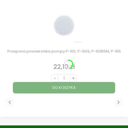
Przepona powietrznika pompy P-100, P-100S, P-100RSM, P-165
22,10 zł
Cena
-
+
DO KOSZYKA