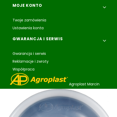
MOJE KONTO
Twoje zamówienia
Ustawienia konta
GWARANCJA I SERWIS
Gwarancja i serwis
Reklamacje i zwroty
Współpraca
Agroplast Marcin
Łopąg
ul. Lubelska 24
22-107 Sawin