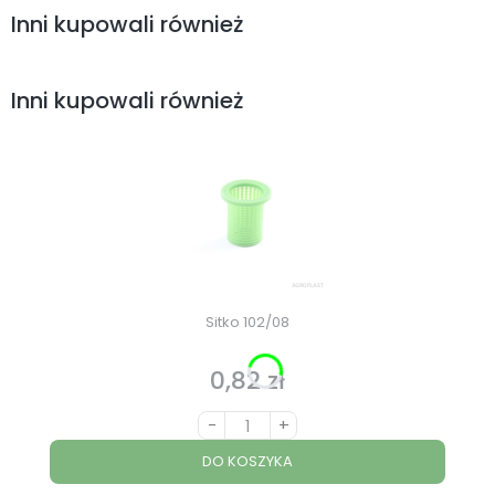
Inni kupowali również
Inni kupowali również
Sitko 102/08
0,82 zł
Cena
-
+
DO KOSZYKA