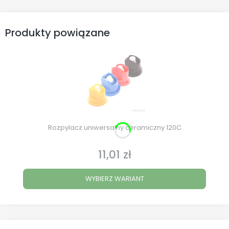
Produkty powiązane
Rozpylacz uniwersalny ceramiczny 120C
11,01 zł
Cena
WYBIERZ WARIANT