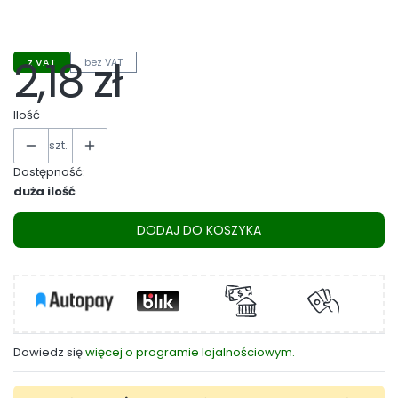
Wybierz
2,18 zł
z VAT
bez VAT
Cena
Ilość
szt.
Dostępność:
duża ilość
DODAJ DO KOSZYKA
Dowiedz się
więcej o programie lojalnościowym.