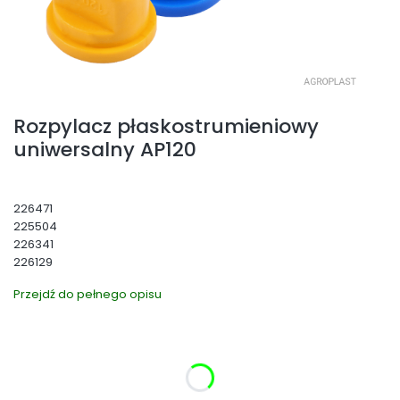
Rozpylacz płaskostrumieniowy
uniwersalny AP120
226471
225504
226341
226129
Przejdź do pełnego opisu
Wybierz wariant produktu:
Poszczególne warianty mogą różnić się ceną
*
Wydajność wg ISO (kolor)