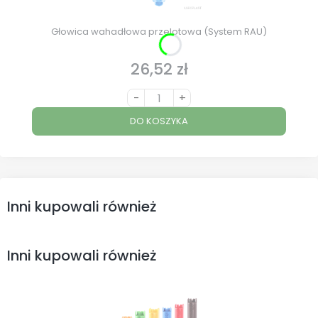
Głowica wahadłowa przelotowa (System RAU)
26,52 zł
Cena
-
+
DO KOSZYKA
Inni kupowali również
Inni kupowali również