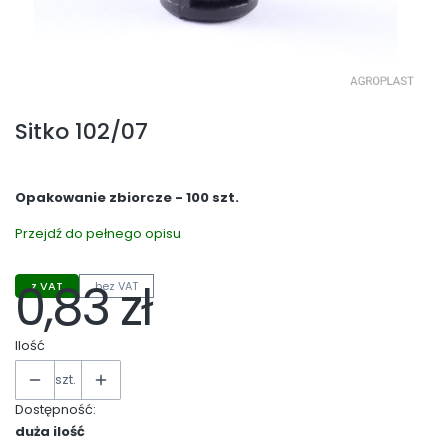
Sitko 102/07
Opakowanie zbiorcze - 100 szt.
Przejdź do pełnego opisu
0,83 zł
z VAT
bez VAT
Cena
Ilość
szt.
Dostępność:
duża ilość