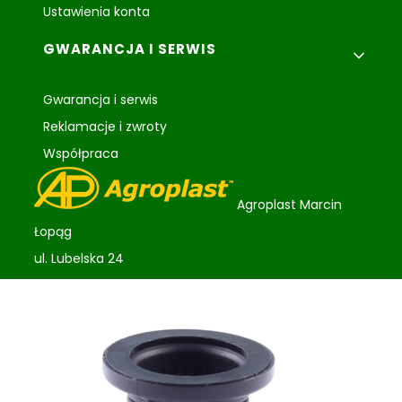
Ustawienia konta
GWARANCJA I SERWIS
Gwarancja i serwis
Reklamacje i zwroty
Współpraca
Agroplast Marcin
Łopąg
ul. Lubelska 24
22-107 Sawin
sklep@agroplast.pl
+48 82 567 39 51