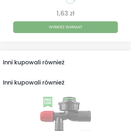
1,63 zł
Cena
WYBIERZ WARIANT
Inni kupowali również
Inni kupowali również