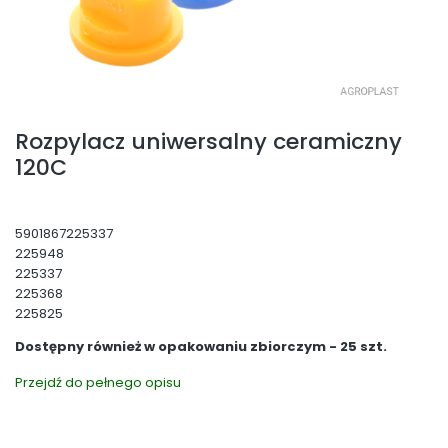
Rozpylacz uniwersalny ceramiczny
120C
5901867225337
225948
225337
225368
225825
Dostępny również w opakowaniu zbiorczym - 25 szt.
Przejdź do pełnego opisu
Wybierz wariant produktu:
Poszczególne warianty mogą różnić się ceną