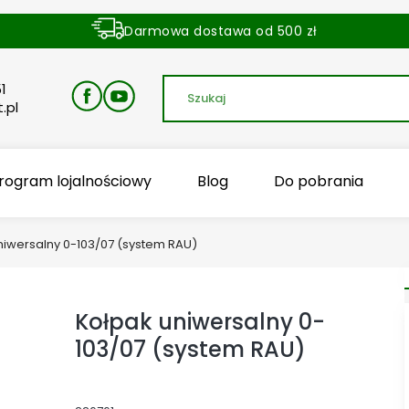
Darmowa dostawa od 500 zł
Dostawa zamówienia w ciągu 24 godzin
1
.pl
rogram lojalnościowy
Blog
Do pobrania
niwersalny 0-103/07 (system RAU)
Kołpak uniwersalny 0-
103/07 (system RAU)