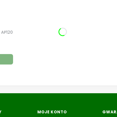
 AP120
Y
MOJE KONTO
GWARA