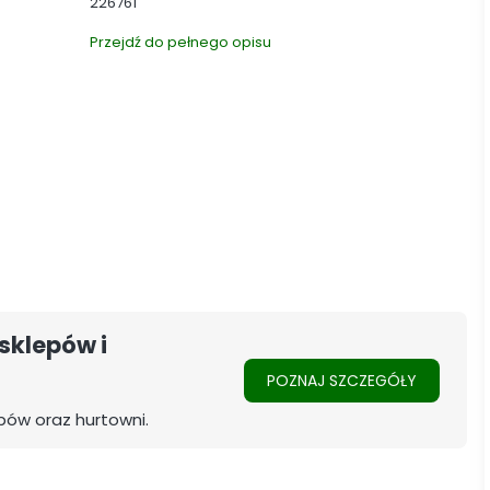
226761
Przejdź do pełnego opisu
sklepów i
POZNAJ SZCZEGÓŁY
pów oraz hurtowni.