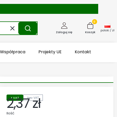
Produkty w kosz
Wyczyść
Szukaj
polski / zł
Zaloguj się
Koszyk
Współpraca
Projekty UE
Kontakt
2,37 zł
z VAT
bez VAT
Cena
Ilość