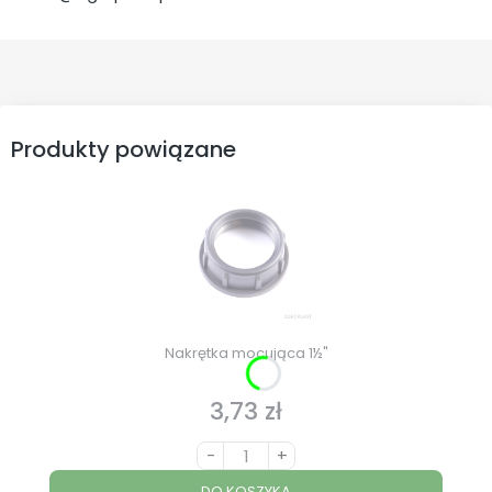
Produkty powiązane
Nakrętka mocująca 1½"
3,73 zł
Cena
-
+
DO KOSZYKA