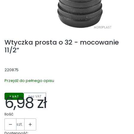
Wtyczka prosta o 32 - mocowanie
11/2”
220875
Przejdź do pełnego opisu
6,98 zł
z VAT
bez VAT
Cena
Ilość
szt.
Dostępność: