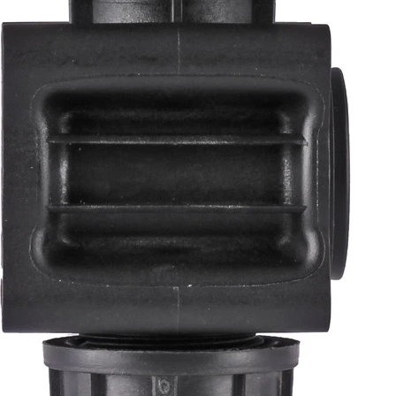
Twoje zamówienia
Ustawienia konta
GWARANCJA I SERWIS
Gwarancja i serwis
Reklamacje i zwroty
Współpraca
Agroplast Marcin
Łopąg
ul. Lubelska 24
22-107 Sawin
sklep@agroplast.pl
+48 82 567 39 51