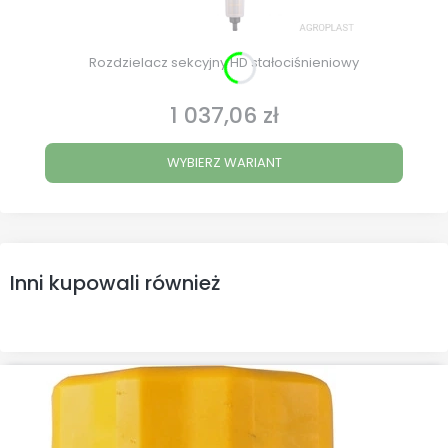
Rozdzielacz sekcyjny HD stałociśnieniowy
1 037,06 zł
Cena
WYBIERZ WARIANT
Inni kupowali również