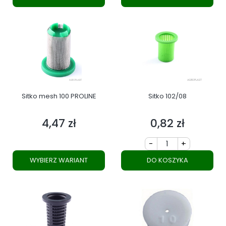
Sitko mesh 100 PROLINE
Sitko 102/08
4,47 zł
0,82 zł
Cena
Cena
-
+
WYBIERZ WARIANT
DO KOSZYKA