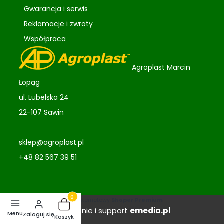
Gwarancja i serwis
Reklamacje i zwroty
Współpraca
Agroplast Marcin
Łopąg
ul. Lubelska 24
22-107 Sawin
sklep@agroplast.pl
+48 82 567 39 51
Sklep internetowy
Shoper Premium
Produkty w koszyku: 0. Zobacz szczegóły
Wdrożenie i support
emedia.pl
Zaloguj się
Koszyk