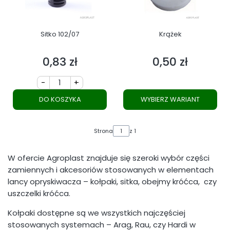
Sitko 102/07
Krążek
0,83 zł
0,50 zł
Cena
Cena
-
+
DO KOSZYKA
WYBIERZ WARIANT
Strona
z 1
W ofercie Agroplast znajduje się szeroki wybór części
zamiennych i akcesoriów stosowanych w elementach
lancy opryskiwacza – kołpaki, sitka, obejmy króćca, czy
uszczelki króćca.
Kołpaki dostępne są we wszystkich najczęściej
stosowanych systemach – Arag, Rau, czy Hardi w