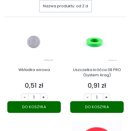
Nazwa produktu: od Z do A
Wkładka wirowa
Uszczelka króćca 08 PRO
(System Arag)
0,51 zł
0,91 zł
Cena
Cena
-
+
-
+
DO KOSZYKA
DO KOSZYKA