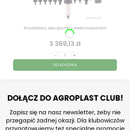
Rozdzielacz sekcyjny HD z elektrozaworami
3 369,13 zł
Cena
-
+
DO KOSZYKA
DOŁĄCZ DO AGROPLAST CLUB!
Zapisz się na nasz newsletter, żeby nie
przegapić żadnej okazji. Dla klubowiczów
przygotowujemy też specjalne promocje