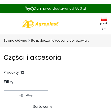
Darmowa dostawa od 500 zł
Dostawa zamówienia w ciągu 24 godzin
polski
/ zł
Strona główna
Rozpylacze i akcesoria do rozpylaczy
Części i akcesoria
Produkty:
12
Filtry
Koniec filtrów
Filtry
Sortowanie: