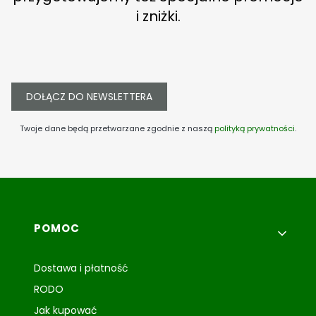
i zniżki.
DOŁĄCZ DO NEWSLETTERA
Twoje dane będą przetwarzane zgodnie z naszą
polityką prywatności
.
Linki w stopce
POMOC
Dostawa i płatność
RODO
Jak kupować