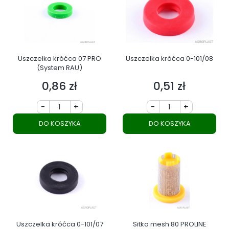
Uszczelka króćca 07 PRO
Uszczelka króćca 0-101/08
(System RAU)
0,86 zł
0,51 zł
Cena
Cena
-
+
-
+
DO KOSZYKA
DO KOSZYKA
Uszczelka króćca 0-101/07
Sitko mesh 80 PROLINE