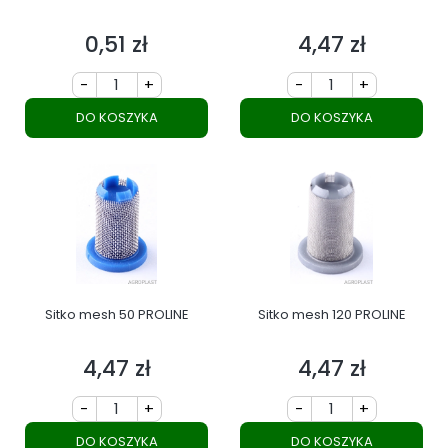
0,51 zł
4,47 zł
Cena
Cena
-
+
-
+
DO KOSZYKA
DO KOSZYKA
Sitko mesh 50 PROLINE
Sitko mesh 120 PROLINE
4,47 zł
4,47 zł
Cena
Cena
-
+
-
+
DO KOSZYKA
DO KOSZYKA