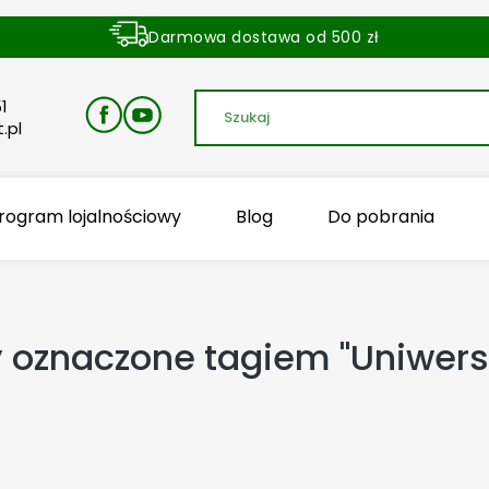
Darmowa dostawa od 500 zł
Dostawa zamówienia w ciągu 24 godzin
1
.pl
rogram lojalnościowy
Blog
Do pobrania
 oznaczone tagiem "Uniwersy