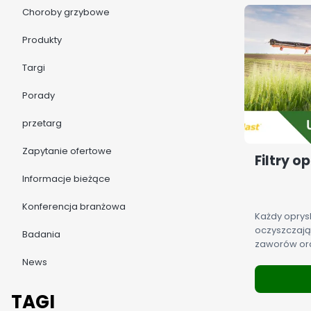
Choroby grzybowe
Produkty
Targi
Porady
przetarg
Zapytanie ofertowe
Filtry 
Informacje bieżące
Konferencja branżowa
Każdy oprysk
oczyszczają
Badania
zaworów ora
rozpylaczy. 
News
opryskiwacz
narzędzi.
TAGI