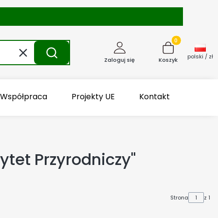
Produkty w kosz
Wyczyść
Szukaj
polski / zł
Zaloguj się
Koszyk
Współpraca
Projekty UE
Kontakt
tet Przyrodniczy"
Strona
z 1