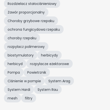
Rozdzielacz stałociśnieniowy
Zawór proporcjonalny
Choroby grzybowe rzepaku
ochrona fungicydowa rzepaku
choroby rzepaku
rozpylacz polimerowy
biostymulatory
herbicydy
herbicyd
rozpylacze eżektorowe
Pompa
Powietrznik
Ciśnienie w pompie
System Arag
System Hardi
System Rau
mesh
filtry