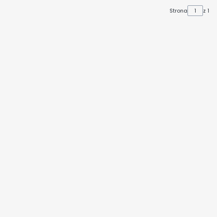
Strona
z 1