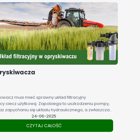
opryskiwacza
iwacz musi mieć sprawny układ filtracyjny
cy ciecz użytkową. Zapobiega to uszkodzeniu pompy,
z zapychaniu się układu hydraulicznego, a zwłaszcza
Prawidłowo zaprojektowane i umiejscowione filtry
24-06-2025
a powinny umożliwiać ich łatwą obsługę bez użycia
CZYTAJ CAŁOŚĆ