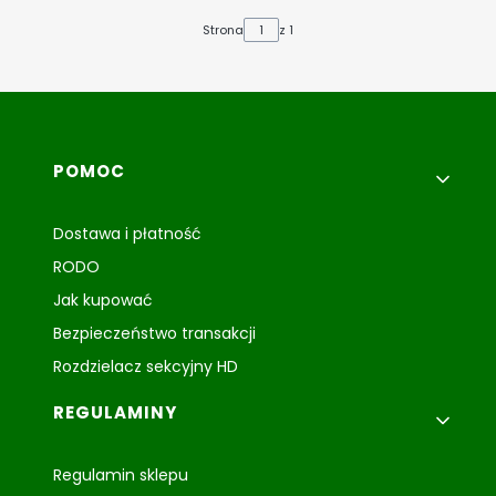
Strona
z 1
Linki w stopce
POMOC
Dostawa i płatność
RODO
Jak kupować
Bezpieczeństwo transakcji
Rozdzielacz sekcyjny HD
REGULAMINY
Regulamin sklepu