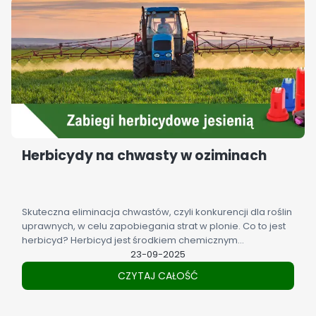
Herbicydy na chwasty w oziminach
Skuteczna eliminacja chwastów, czyli konkurencji dla roślin
uprawnych, w celu zapobiegania strat w plonie. Co to jest
herbicyd? Herbicyd jest środkiem chemicznym
stosowanym w rolnictwie i ogrodnictwie. Jest jedną z
23-09-2025
metod służących do eliminacji niepożądanego
CZYTAJ CAŁOŚĆ
zachwaszczenia i utrzymania plantacji uprawnych, sadów i
ogrodów w dobrym stanie.