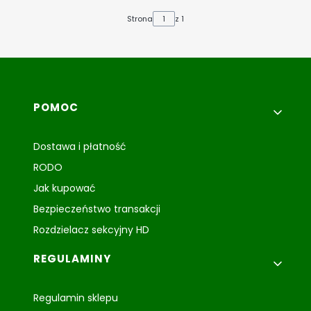
Strona
z 1
Linki w stopce
POMOC
Dostawa i płatność
RODO
Jak kupować
Bezpieczeństwo transakcji
Rozdzielacz sekcyjny HD
REGULAMINY
Regulamin sklepu