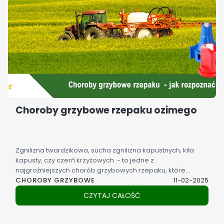
Choroby grzybowe rzepaku ozimego
Zgnilizna twardzikowa, sucha zgnilizna kapustnych, kiła
kapusty, czy czerń krzyżowych - to jedne z
najgroźniejszych chorób grzybowych rzepaku, które
CHOROBY GRZYBOWE
każdego roku mogą przyczyniać się do znacznych strat w
11-02-2025
plonie.
CZYTAJ CAŁOŚĆ