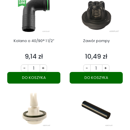
Kolano o 40/90° 1 1/2”
Zawór pompy
9,14 zł
10,49 zł
Cena
Cena
-
+
-
+
DO KOSZYKA
DO KOSZYKA