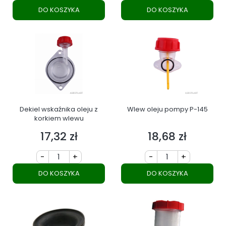
DO KOSZYKA
DO KOSZYKA
Dekiel wskaźnika oleju z
Wlew oleju pompy P-145
korkiem wlewu
17,32 zł
18,68 zł
Cena
Cena
-
+
-
+
DO KOSZYKA
DO KOSZYKA