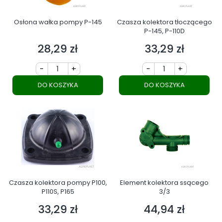
Osłona wałka pompy P-145
Czasza kolektora tłoczącego
P-145, P-110D
28,29 zł
33,29 zł
Cena
Cena
-
+
-
+
DO KOSZYKA
DO KOSZYKA
Czasza kolektora pompy P100,
Element kolektora ssącego
P110S, P165
3/3
33,29 zł
44,94 zł
Cena
Cena