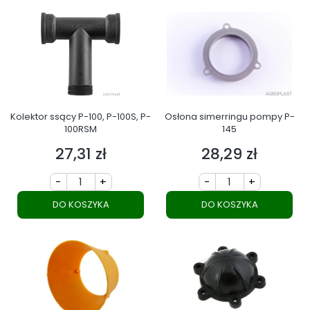
Kolektor ssący P-100, P-100S, P-
Osłona simerringu pompy P-
100RSM
145
27,31 zł
28,29 zł
Cena
Cena
-
+
-
+
DO KOSZYKA
DO KOSZYKA