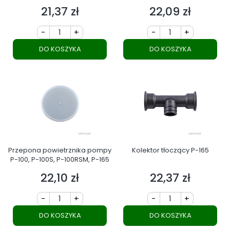
145, P-165
21,37 zł
22,09 zł
Cena
Cena
-
+
-
+
DO KOSZYKA
DO KOSZYKA
Przepona powietrznika pompy
Kolektor tłoczący P-165
P-100, P-100S, P-100RSM, P-165
22,10 zł
22,37 zł
Cena
Cena
-
+
-
+
DO KOSZYKA
DO KOSZYKA