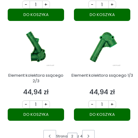
-
+
-
+
DO KOSZYKA
DO KOSZYKA
Element kolektora ssącego
Element kolektora ssącego 1/3
2/3
44,94 zł
44,94 zł
Cena
Cena
-
+
-
+
DO KOSZYKA
DO KOSZYKA
Strona
z 4