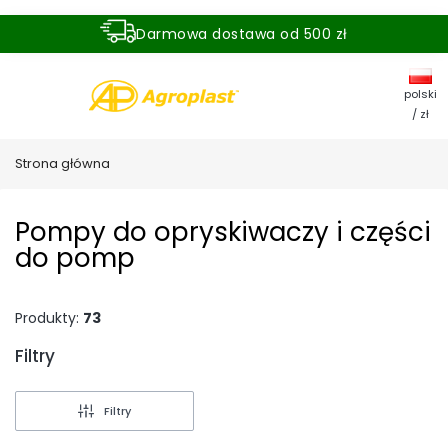
Darmowa dostawa od 500 zł
Dostawa zamówienia w ciągu 24 godzin
polski
/ zł
Strona główna
Pompy do opryskiwaczy i części
do pomp
Produkty:
73
Filtry
Koniec filtrów
Filtry