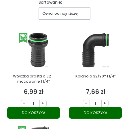
Sortowanie:
Cena: od najniższej
Wtyczka prosta o 32 –
Kolano o 32/90° 1 1/4”
mocowanie 1 1/4”
6,99 zł
7,66 zł
Cena
Cena
-
+
-
+
DO KOSZYKA
DO KOSZYKA