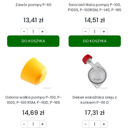
Zawór pompy P-60
Sworzeń tłoka pompy P-100,
P100S, P-100RSM, P-145, P-165
13,41 zł
14,51 zł
Cena
Cena
-
+
-
+
DO KOSZYKA
DO KOSZYKA
Osłona wałka pompy P-100, P-
Dekiel wskaźnika oleju z
100S, P-100 RSM, P-110D, P-165
korkiem P-110 D
14,69 zł
17,31 zł
Cena
Cena
-
+
-
+