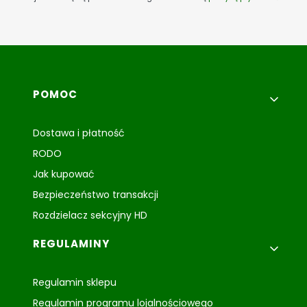
Linki w stopce
POMOC
Dostawa i płatność
RODO
Jak kupować
Bezpieczeństwo transakcji
Rozdzielacz sekcyjny HD
REGULAMINY
Regulamin sklepu
Regulamin programu lojalnościowego