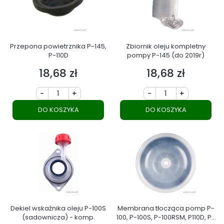
Przepona powietrznika P-145,
Zbiornik oleju kompletny
P-110D
pompy P-145 (do 2019r)
18,68 zł
18,68 zł
Cena
Cena
-
+
-
+
DO KOSZYKA
DO KOSZYKA
Dekiel wskaźnika oleju P-100S
Membrana tłocząca pomp P-
(sadownicza) - komp.
100, P-100S, P-100RSM, P110D, P-