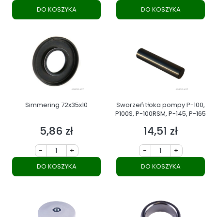
DO KOSZYKA
DO KOSZYKA
Simmering 72x35x10
Sworzeń tłoka pompy P-100,
P100S, P-100RSM, P-145, P-165
5,86 zł
14,51 zł
Cena
Cena
-
+
-
+
DO KOSZYKA
DO KOSZYKA