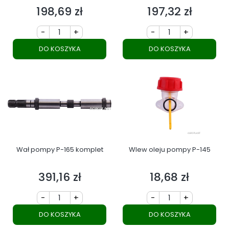
198,69 zł
197,32 zł
Cena
Cena
-
+
-
+
DO KOSZYKA
DO KOSZYKA
Wał pompy P-165 komplet
Wlew oleju pompy P-145
391,16 zł
18,68 zł
Cena
Cena
-
+
-
+
DO KOSZYKA
DO KOSZYKA