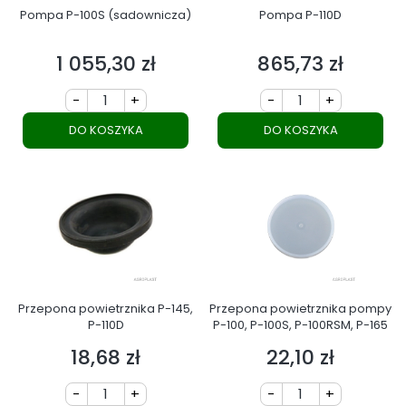
Pompa P-100S (sadownicza)
Pompa P-110D
1 055,30 zł
865,73 zł
Cena
Cena
-
+
-
+
DO KOSZYKA
DO KOSZYKA
Przepona powietrznika P-145,
Przepona powietrznika pompy
P-110D
P-100, P-100S, P-100RSM, P-165
18,68 zł
22,10 zł
Cena
Cena
-
+
-
+