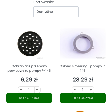
Sortowanie:
Domyślne
Ochraniacz przepony
Osłona simerringu pompy P-
powietrznika pompy P-145
145
6,29 zł
28,29 zł
Cena
Cena
-
+
-
+
DO KOSZYKA
DO KOSZYKA