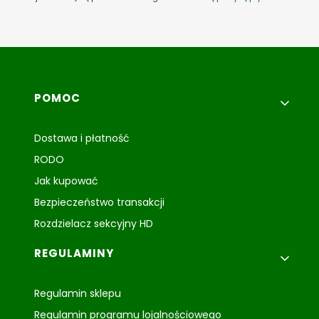
Linki w stopce
POMOC
Dostawa i płatność
RODO
Jak kupować
Bezpieczeństwo transakcji
Rozdzielacz sekcyjny HD
REGULAMINY
Regulamin sklepu
Regulamin programu lojalnościowego