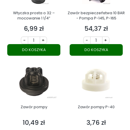
Wtyczka prosta o 32 –
Zawór bezpieczeństwa 10 BAR
mocowanie 1 1/4”
- Pompa P-145, P-165
6,99 zł
54,37 zł
Cena
Cena
-
+
-
+
DO KOSZYKA
DO KOSZYKA
Zawór pompy
Zawór pompy P-40
10,49 zł
3,76 zł
Cena
Cena