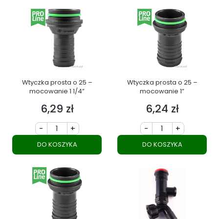
Wtyczka prosta o 25 –
Wtyczka prosta o 25 –
mocowanie 1 1/4”
mocowanie 1”
6,29 zł
6,24 zł
Cena
Cena
-
+
-
+
DO KOSZYKA
DO KOSZYKA