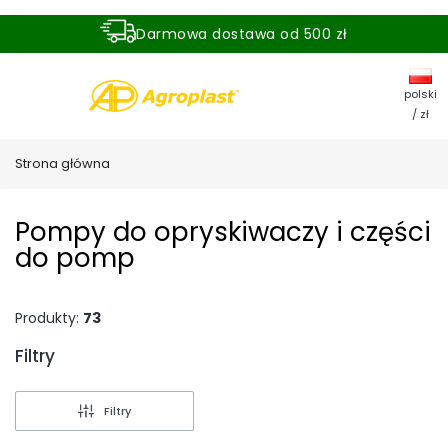
Darmowa dostawa od 500 zł
Dostawa zamówienia w ciągu 24 godzin
polski
/ zł
Strona główna
Pompy do opryskiwaczy i części
do pomp
Produkty:
73
Filtry
Koniec filtrów
Filtry