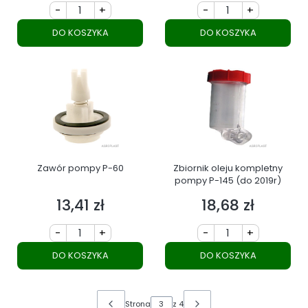
-
+
-
+
DO KOSZYKA
DO KOSZYKA
Zawór pompy P-60
Zbiornik oleju kompletny
pompy P-145 (do 2019r)
13,41 zł
18,68 zł
Cena
Cena
-
+
-
+
DO KOSZYKA
DO KOSZYKA
Strona
z 4