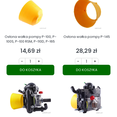
Osłona wałka pompy P-100, P-
Osłona wałka pompy P-145
100S, P-100 RSM, P-110D, P-165
14,69 zł
28,29 zł
Cena
Cena
-
+
-
+
DO KOSZYKA
DO KOSZYKA